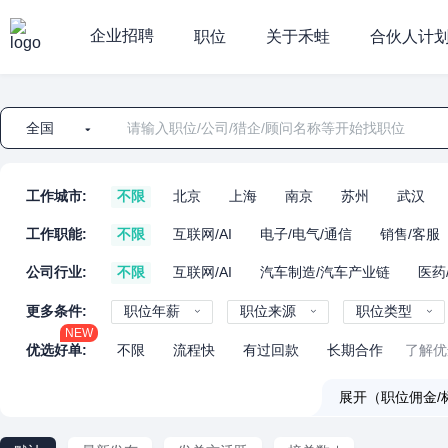
企业招聘
职位
关于禾蛙
合伙人计
全国
工作城市:
不限
北京
上海
南京
苏州
武汉
工作职能:
不限
互联网/AI
电子/电气/通信
销售/客服
公司行业:
不限
互联网/AI
汽车制造/汽车产业链
医药
更多条件:
职位年薪
职位来源
职位类型
NEW
优选好单:
不限
流程快
有过回款
长期合作
了解优
展开（职位佣金