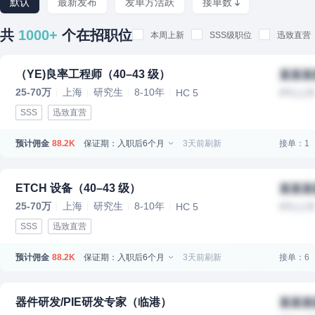
默认
最新发布
发单方活跃
接单数
共
1000+
个在招职位
本周上新
SSS级职位
迅致直营
（YE)良率工程师（40–43 级）
某某某
25-70万
上海
研究生
8-10年
HC 5
IPO上
SSS
迅致直营
预计佣金
保证期：入职后6个月
3天前刷新
接单：1
88.2K
ETCH 设备（40–43 级）
某某某
25-70万
上海
研究生
8-10年
HC 5
IPO上
SSS
迅致直营
预计佣金
保证期：入职后6个月
3天前刷新
接单：6
88.2K
器件研发/PIE研发专家（临港）
某某某