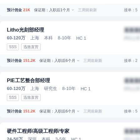
预计佣金
保证期：入职后1个月
三周前刷新
接单：5
21K
Litho光刻部经理
某某某
60-120万
上海
本科
8-10年
HC 1
IPO上
SSS
迅致直营
预计佣金
保证期：入职后6个月
三周前刷新
接单：2
151.2K
PIE工艺整合部经理
某某某
60-120万
上海
研究生
8-10年
HC 1
IPO上
SSS
迅致直营
预计佣金
保证期：入职后6个月
三周前刷新
接单：5
151.2K
硬件工程师/高级工程师/专家
某某某
24-50万
深圳
本科
3-5年
HC 1
IPO上