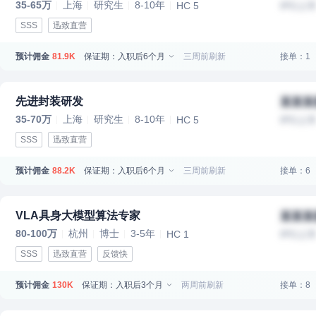
35-65万
上海
研究生
8-10年
HC 5
IPO上
SSS
迅致直营
预计佣金
保证期：入职后6个月
三周前刷新
接单：1
81.9K
先进封装研发
某某某
35-70万
上海
研究生
8-10年
HC 5
IPO上
SSS
迅致直营
预计佣金
保证期：入职后6个月
三周前刷新
接单：6
88.2K
VLA具身大模型算法专家
某某某
80-100万
杭州
博士
3-5年
HC 1
IPO上
SSS
迅致直营
反馈快
预计佣金
保证期：入职后3个月
两周前刷新
接单：8
130K