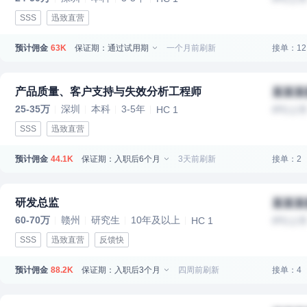
SSS
迅致直营
预计佣金
保证期：通过试用期
一个月前刷新
接单：12
63K
产品质量、客户支持与失效分析工程师
某某某
25-35万
深圳
本科
3-5年
HC 1
IPO上
SSS
迅致直营
预计佣金
保证期：入职后6个月
3天前刷新
接单：2
44.1K
研发总监
某某某
60-70万
赣州
研究生
10年及以上
HC 1
IPO上
SSS
迅致直营
反馈快
预计佣金
保证期：入职后3个月
四周前刷新
接单：4
88.2K