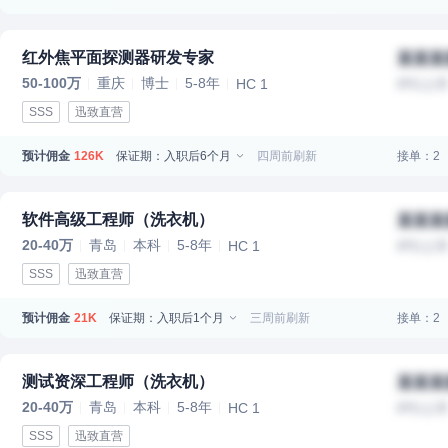
红外焦平面探测器研发专家
某某某
50-100万
重庆
博士
5-8年
HC 1
IPO上
SSS
迅致直营
预计佣金
保证期：入职后6个月
四周前刷新
接单：2
126K
软件高级工程师（洗衣机）
某某某
20-40万
青岛
本科
5-8年
HC 1
IPO上
SSS
迅致直营
预计佣金
保证期：入职后1个月
三周前刷新
接单：2
21K
测试资深工程师（洗衣机）
某某某
20-40万
青岛
本科
5-8年
HC 1
IPO上
SSS
迅致直营