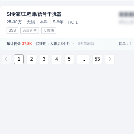
SI专家/工程师/信号干扰器
某某某
25-30万
无锡
本科
5-8年
HC 1
IPO上
SSS
迅致直营
反馈快
预计佣金
保证期：入职后3个月
6天前刷新
接单：2
37.8K
1
2
3
4
5
...
53