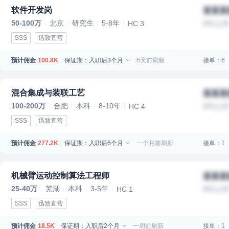
软件开发岗
某某某
50-100万
北京
研究生
5-8年
HC 3
IPO上
SSS
迅致直营
预计佣金
保证期：入职后3个月
6天前刷新
接单：6
100.8K
混合集成与装联工艺
某某某
100-200万
合肥
本科
8-10年
HC 4
IPO上
SSS
迅致直营
预计佣金
保证期：入职后6个月
一个月前刷新
接单：1
277.2K
机械臂运动控制算法工程师
某某某
25-40万
芜湖
本科
3-5年
HC 1
IPO上
SSS
迅致直营
预计佣金
保证期：入职后2个月
一周前刷新
接单：1
18.5K