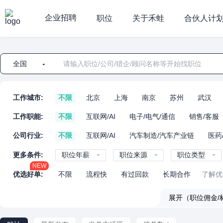
企业招聘
职位
关于禾蛙
合伙人计
全国
工作城市:
不限
北京
上海
南京
苏州
武汉
工作职能:
不限
互联网/AI
电子/电气/通信
销售/客服
公司行业:
不限
互联网/AI
汽车制造/汽车产业链
医药
更多条件:
职位年薪
职位来源
职位类型
NEW
优选好单:
不限
流程快
有过回款
长期合作
了解优
展开（职位佣金