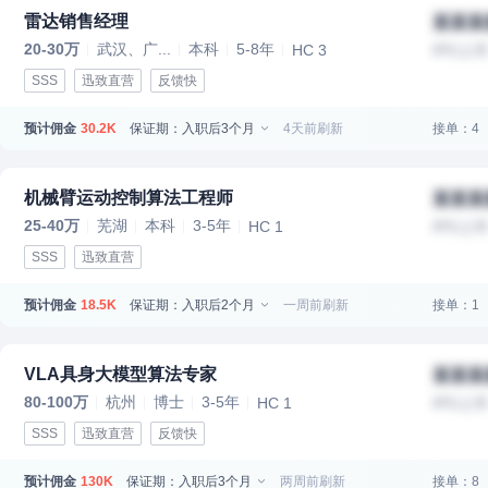
雷达销售经理
某某某
20-30万
武汉、广...
本科
5-8年
HC 3
IPO上
SSS
迅致直营
反馈快
预计佣金
保证期：入职后3个月
4天前刷新
接单：4
30.2K
机械臂运动控制算法工程师
某某某
25-40万
芜湖
本科
3-5年
HC 1
IPO上
SSS
迅致直营
预计佣金
保证期：入职后2个月
一周前刷新
接单：1
18.5K
VLA具身大模型算法专家
某某某
80-100万
杭州
博士
3-5年
HC 1
IPO上
SSS
迅致直营
反馈快
预计佣金
保证期：入职后3个月
两周前刷新
接单：8
130K