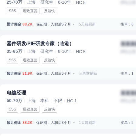
25-70万
上海
研究生
8-10年
HC 5
IPO上
SSS
迅致直营
反馈快
预计佣金
保证期：入职后6个月
5天前刷新
接单：6
88.2K
器件研发/PIE研发专家（临港）
某某某
35-65万
上海
研究生
8-10年
HC 5
IPO上
SSS
迅致直营
反馈快
预计佣金
保证期：入职后6个月
三周前刷新
接单：1
81.9K
电镀经理
某某某
50-70万
上海
本科
不限
HC 1
IPO上
SSS
迅致直营
反馈快
预计佣金
保证期：入职后3个月
1天前刷新
接单：2
88.2K