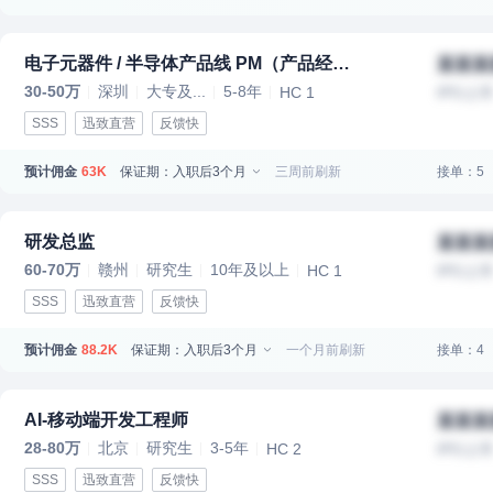
电子元器件 / 半导体产品线 PM（产品经理）
某某某
30-50万
深圳
大专及...
5-8年
HC 1
IPO上
SSS
迅致直营
反馈快
预计佣金
保证期：入职后3个月
三周前刷新
接单：5
63K
研发总监
某某某
60-70万
赣州
研究生
10年及以上
HC 1
IPO上
SSS
迅致直营
反馈快
预计佣金
保证期：入职后3个月
一个月前刷新
接单：4
88.2K
AI-移动端开发工程师
某某某
28-80万
北京
研究生
3-5年
HC 2
IPO上
SSS
迅致直营
反馈快