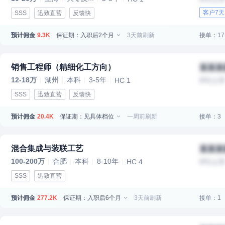
客户7
SSS
迅致直营
反馈快
预计佣金
保证期：入职后2个月
3天前刷新
接单：17
9.3K
销售工程师（精细化工方向）
某某某
12-18万
湖州
本科
3-5年
HC 1
IPO上
SSS
迅致直营
反馈快
预计佣金
保证期：见具体档位
一周前刷新
接单：3
20.4K
混合集成与装联工艺
某某某
100-200万
合肥
本科
8-10年
HC 4
IPO上
SSS
迅致直营
预计佣金
保证期：入职后6个月
3天前刷新
接单：1
277.2K