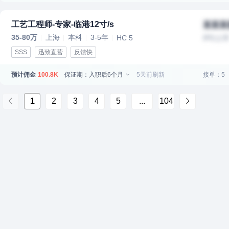
工艺工程师-专家-临港12寸/s
某某某
35-80万
上海
本科
3-5年
HC 5
IPO上
SSS
迅致直营
反馈快
预计佣金
保证期：入职后6个月
5天前刷新
接单：5
100.8K
1
2
3
4
5
...
104