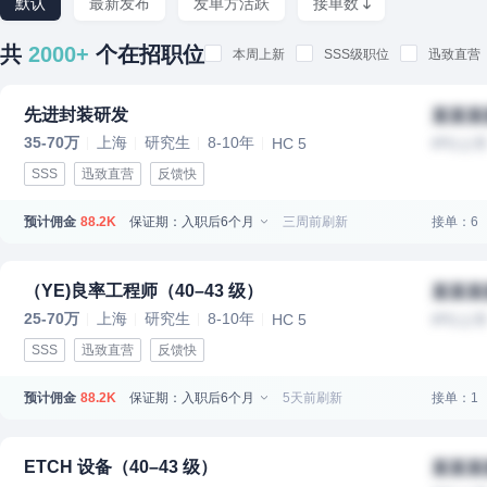
默认
最新发布
发单方活跃
接单数
共
2000+
个在招职位
本周上新
SSS级职位
迅致直营
先进封装研发
某某某
35-70万
上海
研究生
8-10年
HC 5
IPO上
SSS
迅致直营
反馈快
预计佣金
保证期：入职后6个月
三周前刷新
接单：6
88.2K
（YE)良率工程师（40–43 级）
某某某
25-70万
上海
研究生
8-10年
HC 5
IPO上
SSS
迅致直营
反馈快
预计佣金
保证期：入职后6个月
5天前刷新
接单：1
88.2K
ETCH 设备（40–43 级）
某某某