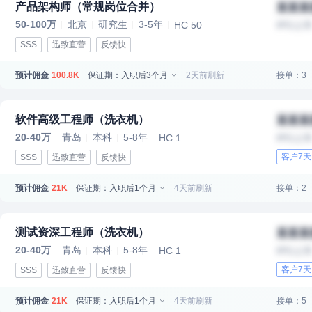
产品架构师（常规岗位合并）
某某某
50-100万
北京
研究生
3-5年
HC 50
IPO上
SSS
迅致直营
反馈快
预计佣金
保证期：入职后3个月
2天前刷新
接单：3
100.8K
软件高级工程师（洗衣机）
某某某
20-40万
青岛
本科
5-8年
HC 1
IPO上
客户7
SSS
迅致直营
反馈快
预计佣金
保证期：入职后1个月
4天前刷新
接单：2
21K
测试资深工程师（洗衣机）
某某某
20-40万
青岛
本科
5-8年
HC 1
IPO上
客户7
SSS
迅致直营
反馈快
预计佣金
保证期：入职后1个月
4天前刷新
接单：5
21K