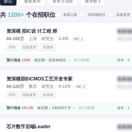
默认
最新发布
发单方活跃
接单数
共
1200+
个在招职位
本周上新
SSS级职位
迅致直营
资深模 拟IC设 计工程 师
某某某
60-100万
上海
研究生
5-8年
HC 1
IPO上
SSS
迅致直营
反馈快
预计佣金
保证期：见具体档位
06:19刷新
接单：5
126K
资深模拟BiCMOS工艺开发专家
某某某
60-120万
重庆
研究生
8-10年
HC 1
IPO上
SSS
迅致直营
反馈快
预计佣金
保证期：入职后6个月
06:16刷新
接单：1
151.2K
芯片数字后端Leader
某某某