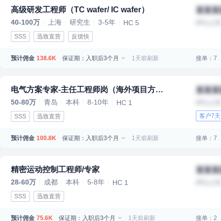
高级研发工程师（TC wafer/ IC wafer）
某某某
40-100万
上海
研究生
3-5年
HC 5
IPO上
SSS
迅致直营
反馈快
预计佣金
保证期：入职后3个月
1天前刷新
接单：7
138.6K
电气方案专家-主任工程师岗（海外项目方向 ）HC 2
某某某
50-80万
青岛
本科
8-10年
HC 1
IPO上
客户7
SSS
迅致直营
预计佣金
保证期：入职后3个月
1天前刷新
接单：7
100.8K
精密运动控制工程师/专家
某某某
28-60万
成都
本科
5-8年
HC 1
IPO上
SSS
迅致直营
预计佣金
保证期：入职后3个月
1天前刷新
接单：2
75.6K