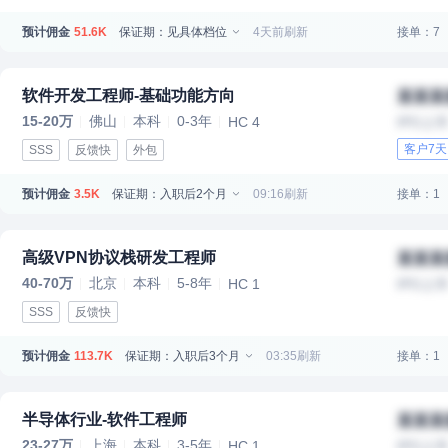
预计佣金
保证期：见具体档位
4天前刷新
接单：7
51.6K
软件开发工程师-基础功能方向
某某某
15-20万
佛山
本科
0-3年
HC 4
IPO上
客户7
SSS
反馈快
外包
预计佣金
保证期：入职后2个月
09:16刷新
接单：1
3.5K
高级VPN协议栈研发工程师
某某某
40-70万
北京
本科
5-8年
HC 1
IPO上
SSS
反馈快
预计佣金
保证期：入职后3个月
03:35刷新
接单：1
113.7K
半导体行业-软件工程师
某某某
23-27万
上海
本科
3-5年
HC 1
IPO上