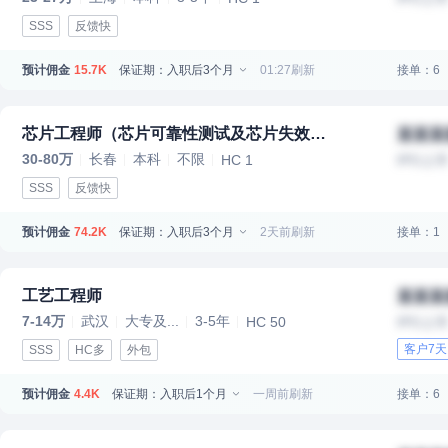
SSS
反馈快
预计佣金
保证期：入职后3个月
01:27刷新
接单：6
15.7K
芯片工程师（芯片可靠性测试及芯片失效分析方向）
某某某
30-80万
长春
本科
不限
HC 1
IPO上
SSS
反馈快
预计佣金
保证期：入职后3个月
2天前刷新
接单：1
74.2K
工艺工程师
某某某
7-14万
武汉
大专及...
3-5年
HC 50
IPO上
客户7
SSS
HC多
外包
预计佣金
保证期：入职后1个月
一周前刷新
接单：6
4.4K