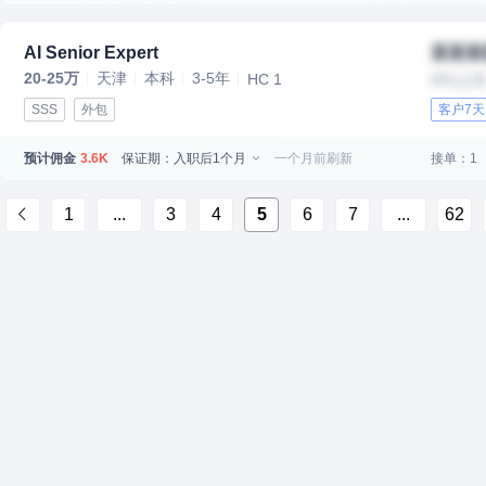
AI Senior Expert
某某某
20-25万
天津
本科
3-5年
HC 1
IPO上
SSS
外包
客户7
预计佣金
保证期：入职后1个月
一个月前刷新
接单：1
3.6K
1
...
3
4
5
6
7
...
62