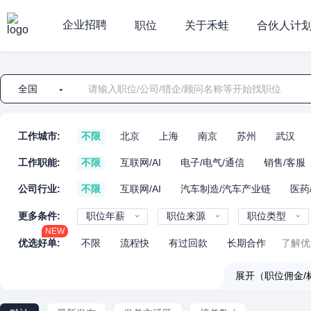
企业招聘
职位
关于禾蛙
合伙人计
全国
工作城市:
不限
北京
上海
南京
苏州
武汉
工作职能:
不限
互联网/AI
电子/电气/通信
销售/客服
公司行业:
不限
互联网/AI
汽车制造/汽车产业链
医药
更多条件:
职位年薪
职位来源
职位类型
NEW
优选好单:
不限
流程快
有过回款
长期合作
了解优
展开（职位佣金