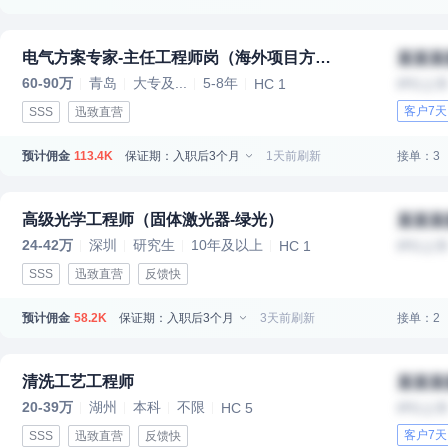
电气方案专家-主任工程师岗（海外项目方向 ）
某某某
60-90万
青岛
大专及...
5-8年
HC 1
IPO上
客户7
SSS
迅致直营
预计佣金
保证期：入职后3个月
1天前刷新
接单：3
113.4K
高级光学工程师（固体激光器-绿光）
某某某
24-42万
深圳
研究生
10年及以上
HC 1
IPO上
SSS
迅致直营
反馈快
预计佣金
保证期：入职后3个月
3天前刷新
接单：2
58.2K
清洗工艺工程师
某某某
20-39万
湖州
本科
不限
HC 5
IPO上
客户7
SSS
迅致直营
反馈快