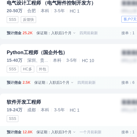
电气设计工程师 （电气附件控制开发方）
某某某
20-50万
合肥
本科
3-5年
HC 1
IPO上
客户7
SSS
反馈快
预计佣金
保证期：入职后1个月
四周前刷新
接单：1
25.2K
Python工程师（国企外包）
某某某
15-40万
深圳、贵...
本科
3-5年
HC 10
IPO上
SSS
HC多
外包
预计佣金
保证期：入职后1个月
四周前刷新
接单：6
2.5K
软件开发工程师
某某某
19-24万
成都
本科
3-5年
HC 1
IPO上
SSS
预计佣金
保证期：入职后3个月
一个月前刷新
接单：1
12.8K