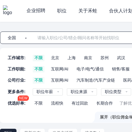
企业招聘
职位
关于禾蛙
合伙人计
全国
工作城市:
不限
北京
上海
南京
苏州
武汉
工作职能:
不限
互联网/AI
电子/电气/通信
销售/客服
公司行业:
不限
互联网/AI
汽车制造/汽车产业链
医药
更多条件:
职位年薪
职位来源
职位类型
NEW
优选好单:
不限
流程快
有过回款
长期合作
了解优
展开（职位佣金