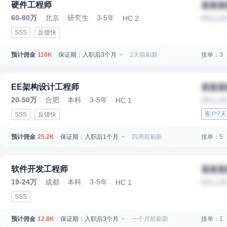
硬件工程师
某某某
60-80万
北京
研究生
3-5年
HC 2
IPO上
SSS
反馈快
预计佣金
保证期：入职后3个月
2天前刷新
接单：3
116K
EE架构设计工程师
某某某
20-50万
合肥
本科
3-5年
HC 1
IPO上
客户7
SSS
反馈快
预计佣金
保证期：入职后1个月
四周前刷新
接单：5
25.2K
软件开发工程师
某某某
19-24万
成都
本科
3-5年
HC 1
IPO上
SSS
预计佣金
保证期：入职后3个月
一个月前刷新
接单：1
12.8K