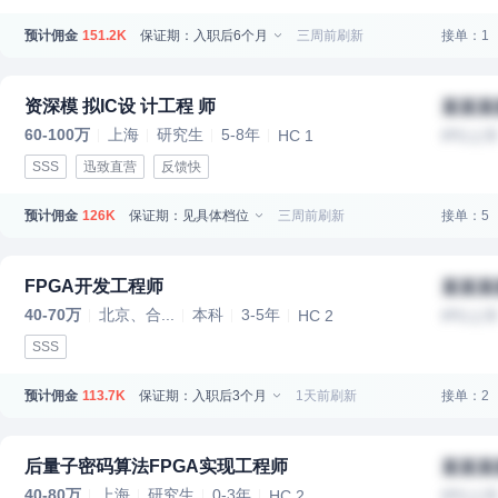
预计佣金
保证期：入职后6个月
三周前刷新
接单：1
151.2K
资深模 拟IC设 计工程 师
某某某
60-100万
上海
研究生
5-8年
HC 1
IPO上
SSS
迅致直营
反馈快
预计佣金
保证期：见具体档位
三周前刷新
接单：5
126K
FPGA开发工程师
某某某
40-70万
北京、合...
本科
3-5年
HC 2
IPO上
SSS
预计佣金
保证期：入职后3个月
1天前刷新
接单：2
113.7K
后量子密码算法FPGA实现工程师
某某某
40-80万
上海
研究生
0-3年
HC 2
IPO上