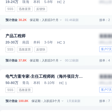
19-24万
珠海
本科
5-8年
HC 2
IPO上
SSS
迅致直营
反馈快
预计佣金
保证期：入职后3个月
01:46刷新
接单：2
30.2K
产品工程师
某某某
20-30万
南昌
本科
3-5年
HC 3
IPO上
客户7
SSS
迅致直营
反馈快
预计佣金
保证期：入职后3个月
00:13刷新
接单：4
37.8K
电气方案专家-主任工程师岗（海外项目方向 ）HC 2
某某某
50-80万
青岛
本科
8-10年
HC 1
IPO上
客户7
SSS
迅致直营
预计佣金
保证期：入职后3个月
1天前刷新
接单：7
100.8K