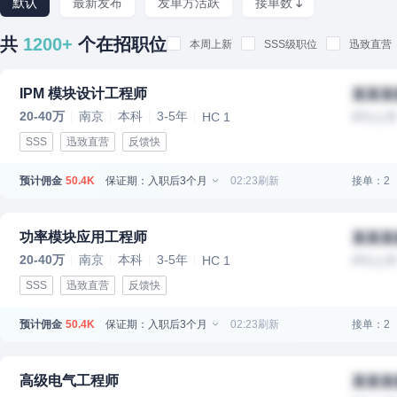
默认
最新发布
发单方活跃
接单数
共
1200+
个在招职位
本周上新
SSS级职位
迅致直营
IPM 模块设计工程师
某某某
20-40万
南京
本科
3-5年
HC 1
IPO上
SSS
迅致直营
反馈快
预计佣金
保证期：入职后3个月
02:23刷新
接单：2
50.4K
功率模块应用工程师
某某某
20-40万
南京
本科
3-5年
HC 1
IPO上
SSS
迅致直营
反馈快
预计佣金
保证期：入职后3个月
02:23刷新
接单：2
50.4K
高级电气工程师
某某某