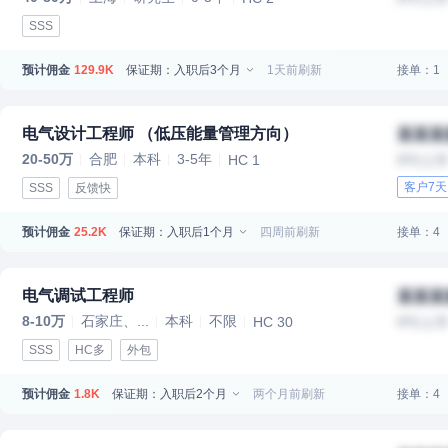
SSS
预计佣金
保证期：入职后3个月
1天前刷新
接单：1
129.9K
电气设计工程师 （低压能量管理方向）
某某某
20-50万
合肥
本科
3-5年
HC 1
IPO上
客户7
SSS
反馈快
预计佣金
保证期：入职后1个月
四周前刷新
接单：4
25.2K
电气调试工程师
某某某
8-10万
石家庄、...
本科
不限
HC 30
IPO上
SSS
HC多
外包
预计佣金
保证期：入职后2个月
两个月前刷新
接单：4
1.8K