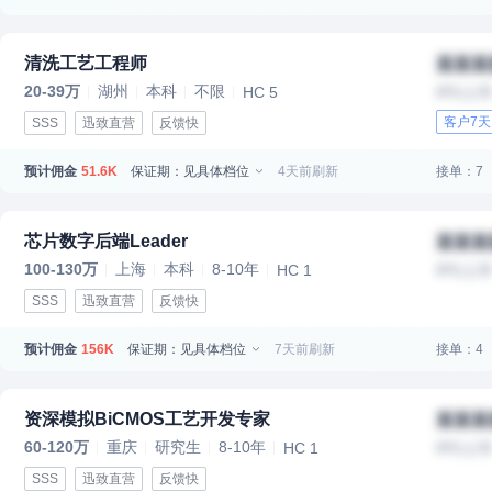
清洗工艺工程师
某某某
20-39万
湖州
本科
不限
HC 5
IPO上
客户7
SSS
迅致直营
反馈快
预计佣金
保证期：见具体档位
4天前刷新
接单：7
51.6K
芯片数字后端Leader
某某某
100-130万
上海
本科
8-10年
HC 1
IPO上
SSS
迅致直营
反馈快
预计佣金
保证期：见具体档位
7天前刷新
接单：4
156K
资深模拟BiCMOS工艺开发专家
某某某
60-120万
重庆
研究生
8-10年
HC 1
IPO上
SSS
迅致直营
反馈快