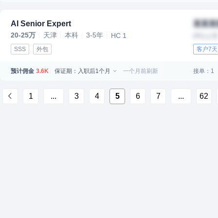
AI Senior Expert
某某某
20-25万
天津
本科
3-5年
HC 1
IPO上
SSS
外包
客户7
预计佣金
保证期：入职后1个月
一个月前刷新
接单：1
3.6K
1
...
3
4
5
6
7
...
62