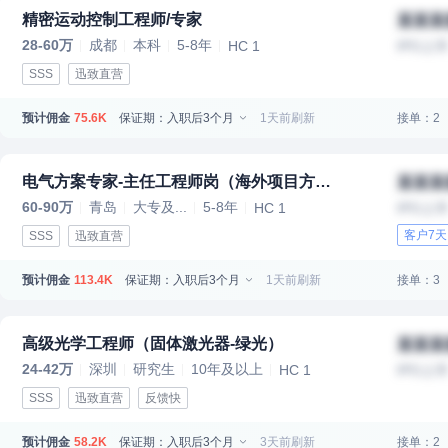
精密运动控制工程师/专家
某某某
28-60万
成都
本科
5-8年
HC 1
IPO上
SSS
迅致直营
预计佣金
保证期：入职后3个月
1天前刷新
接单：2
75.6K
电气方案专家-主任工程师岗（海外项目方向 ）
某某某
60-90万
青岛
大专及...
5-8年
HC 1
IPO上
客户7
SSS
迅致直营
预计佣金
保证期：入职后3个月
1天前刷新
接单：3
113.4K
高级光学工程师（固体激光器-绿光）
某某某
24-42万
深圳
研究生
10年及以上
HC 1
IPO上
SSS
迅致直营
反馈快
预计佣金
保证期：入职后3个月
3天前刷新
接单：2
58.2K