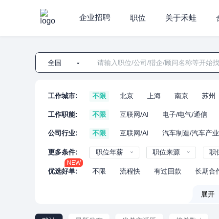
企业招聘
职位
关于禾蛙
全国
工作城市:
不限
北京
上海
南京
苏州
工作职能:
不限
互联网/AI
电子/电气/通信
公司行业:
不限
互联网/AI
汽车制造/汽车产
更多条件:
职位年薪
职位来源
职
NEW
优选好单:
不限
流程快
有过回款
长期合
展开