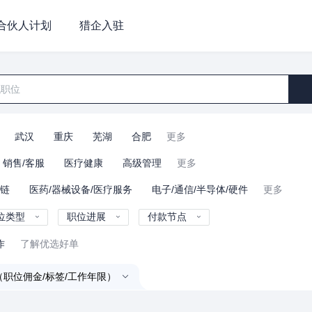
合伙人计划
猎企入驻
武汉
重庆
芜湖
合肥
更多
销售/客服
医疗健康
高级管理
更多
业链
医药/器械设备/医疗服务
电子/通信/半导体/硬件
更多
位类型
职位进展
付款节点
作
了解优选好单
（职位佣金/标签/工作年限）