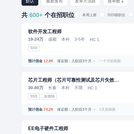
默认
最新发布
发单方活跃
接单数
共
600+
个在招职位
本周上新
SSS级职位
软件开发工程师
19-24万
成都
本科
3-5年
HC 1
SSS
预计佣金
保证期：入职后3个月
一个月前刷新
12.8K
芯片工程师（芯片可靠性测试及芯片失效分析方向）
30-80万
长春
本科
不限
HC 1
SSS
反馈快
预计佣金
保证期：入职后3个月
2天前刷新
74.2K
EE电子硬件工程师