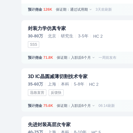
预计佣金
保证期：通过试用期
3天前刷新
126K
封装力学仿真专家
30-80万
北京
研究生
3-5年
HC 2
SSS
预计佣金
保证期：入职后6个月
一周前发布
71.8K
3D IC晶圆减薄切割技术专家
35-60万
上海
本科
5-8年
HC 2
迅致直营
反馈快
预计佣金
保证期：入职后6个月
06:14刷新
75.6K
先进封装高层次专家
40-75万
上海
本科
8-10年
HC 5