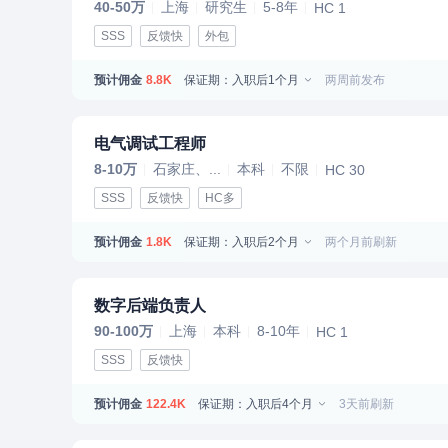
40-50万
上海
研究生
5-8年
HC 1
SSS
反馈快
外包
预计佣金
保证期：入职后1个月
两周前发布
8.8K
电气调试工程师
8-10万
石家庄、...
本科
不限
HC 30
SSS
反馈快
HC多
预计佣金
保证期：入职后2个月
两个月前刷新
1.8K
数字后端负责人
90-100万
上海
本科
8-10年
HC 1
SSS
反馈快
预计佣金
保证期：入职后4个月
3天前刷新
122.4K