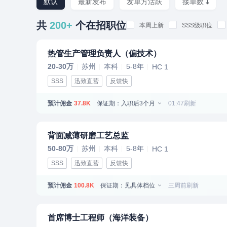
默认
最新发布
发单方活跃
接单数
共
200+
个在招职位
本周上新
SSS级职位
热管生产管理负责人（偏技术）
20-30万
苏州
本科
5-8年
HC 1
SSS
迅致直营
反馈快
预计佣金
保证期：入职后3个月
01:47刷新
37.8K
背面减薄研磨工艺总监
50-80万
苏州
本科
5-8年
HC 1
SSS
迅致直营
反馈快
预计佣金
保证期：见具体档位
三周前刷新
100.8K
首席博士工程师（海洋装备）