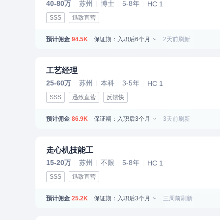
40-80万
苏州
博士
5-8年
HC 1
SSS
迅致直营
预计佣金
保证期：入职后6个月
2天前刷新
94.5K
工艺经理
25-60万
苏州
本科
3-5年
HC 1
SSS
迅致直营
反馈快
预计佣金
保证期：入职后3个月
3天前刷新
86.9K
走心机技能工
15-20万
苏州
不限
5-8年
HC 1
SSS
迅致直营
预计佣金
保证期：入职后3个月
三周前刷新
25.2K