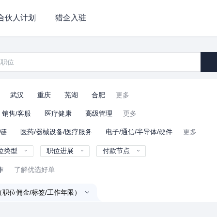
合伙人计划
猎企入驻
武汉
重庆
芜湖
合肥
更多
销售/客服
医疗健康
高级管理
更多
业链
医药/器械设备/医疗服务
电子/通信/半导体/硬件
更多
位类型
职位进展
付款节点
作
了解优选好单
（职位佣金/标签/工作年限）