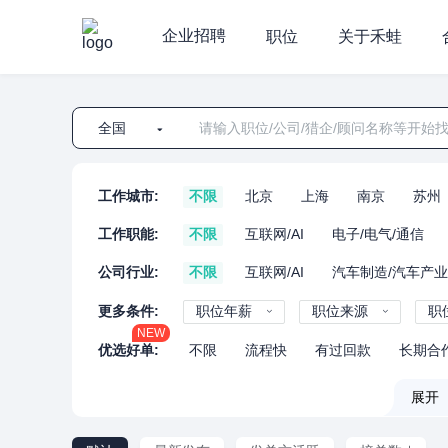
企业招聘
职位
关于禾蛙
全国
工作城市:
不限
北京
上海
南京
苏州
工作职能:
不限
互联网/AI
电子/电气/通信
公司行业:
不限
互联网/AI
汽车制造/汽车产
更多条件:
职位年薪
职位来源
职
NEW
优选好单:
不限
流程快
有过回款
长期合
展开