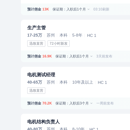
预计佣金
保证期：入职后1个月
03:10刷新
13K
生产主管
17-25万
苏州
本科
5-8年
HC 1
迅致直营
72小时新发
预计佣金
保证期：入职后1个月
3天前发布
16.9K
电机测试经理
40-65万
苏州
本科
10年及以上
HC 1
迅致直营
预计佣金
保证期：入职后3个月
一周前发布
70.2K
电机结构负责人
40-80万
苏州
本科
8-10年
HC 1