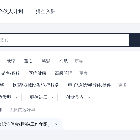
合伙人计划
猎企入驻
武汉
重庆
芜湖
合肥
更多
销售/客服
医疗健康
高级管理
更多
业链
医药/器械设备/医疗服务
电子/通信/半导体/硬件
更多
位类型
职位进展
付款节点
作
了解优选好单
（职位佣金/标签/工作年限）