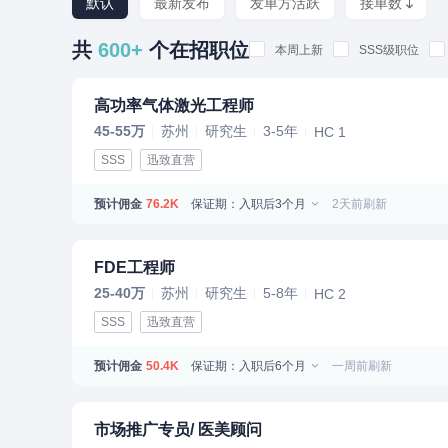
默认
最新发布
发单方活跃
接单数
共
600+
个在招职位
本周上新
SSS级职位
高功率气体激光工程师
45-55万
苏州
研究生
3-5年
HC 1
SSS
迅致直营
预计佣金
保证期：入职后3个月
2天前刷新
76.2K
FDE工程师
25-40万
苏州
研究生
5-8年
HC 2
SSS
迅致直营
预计佣金
保证期：入职后6个月
一周前刷新
50.4K
市场推广专员/ 医美顾问