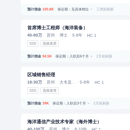
预计佣金
保证期：见具体档位
三周前刷新
100.8K
首席博士工程师（海洋装备）
40-80万
苏州
博士
5-8年
HC 1
SSS
迅致直营
预计佣金
保证期：入职后6个月
2天前刷新
94.5K
区域销售经理
18-30万
苏州
大专及...
5-8年
HC 1
SSS
迅致直营
预计佣金
保证期：入职后3个月
2天前刷新
39K
海洋通信产业技术专家（海外博士）
40-100万
苏州
博士
8-10年
HC 1