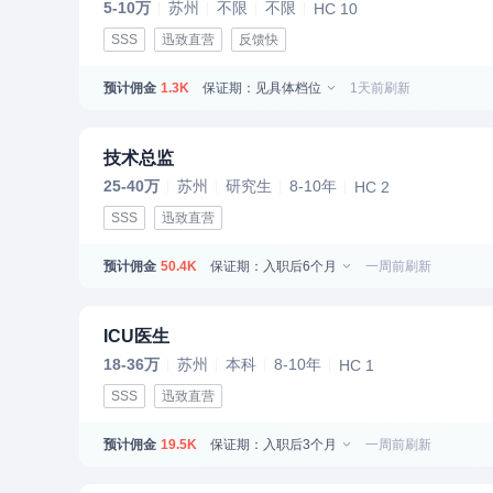
5-10万
苏州
不限
不限
HC 10
SSS
迅致直营
反馈快
预计佣金
保证期：见具体档位
1天前刷新
1.3K
技术总监
25-40万
苏州
研究生
8-10年
HC 2
SSS
迅致直营
预计佣金
保证期：入职后6个月
一周前刷新
50.4K
ICU医生
18-36万
苏州
本科
8-10年
HC 1
SSS
迅致直营
预计佣金
保证期：入职后3个月
一周前刷新
19.5K