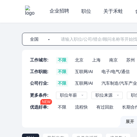
企业招聘
职位
关于禾蛙
全国
工作城市:
不限
北京
上海
南京
苏州
工作职能:
不限
互联网/AI
电子/电气/通信
公司行业:
不限
互联网/AI
汽车制造/汽车产
更多条件:
职位年薪
职位来源
职
NEW
优选好单:
不限
流程快
有过回款
长期合
展开