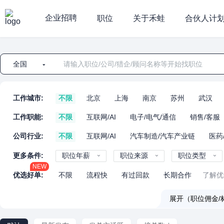
企业招聘
职位
关于禾蛙
合伙人计
全国
工作城市:
不限
北京
上海
南京
苏州
武汉
工作职能:
不限
互联网/AI
电子/电气/通信
销售/客服
公司行业:
不限
互联网/AI
汽车制造/汽车产业链
医药
更多条件:
职位年薪
职位来源
职位类型
NEW
优选好单:
不限
流程快
有过回款
长期合作
了解优
展开（职位佣金