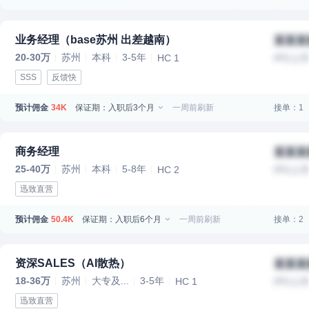
业务经理（base苏州 出差越南）
某某某
20-30万
苏州
本科
3-5年
HC 1
IPO上
SSS
反馈快
预计佣金
保证期：入职后3个月
一周前刷新
接单：1
34K
商务经理
某某某
25-40万
苏州
本科
5-8年
HC 2
IPO上
迅致直营
预计佣金
保证期：入职后6个月
一周前刷新
接单：2
50.4K
资深SALES（AI散热）
某某某
18-36万
苏州
大专及...
3-5年
HC 1
IPO上
迅致直营