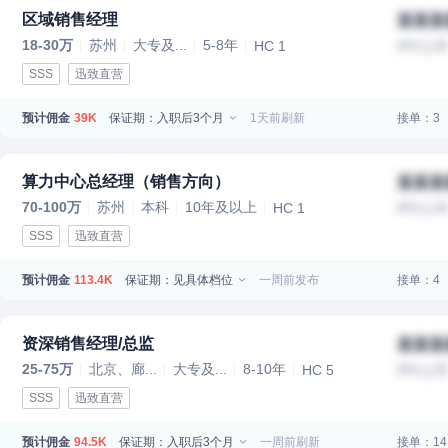
区域销售经理
某某某
18-30万
苏州
大专及...
5-8年
HC 1
IPO上
SSS
迅致直营
预计佣金
保证期：入职后3个月
1天前刷新
接单：3
39K
算力中心总经理（销售方向）
某某某
70-100万
苏州
本科
10年及以上
HC 1
IPO上
SSS
迅致直营
预计佣金
保证期：见具体档位
一周前发布
接单：4
113.4K
资深销售经理/总监
某某某
25-75万
北京、廊...
大专及...
8-10年
HC 5
IPO上
SSS
迅致直营
预计佣金
保证期：入职后3个月
一周前刷新
接单：14
94.5K