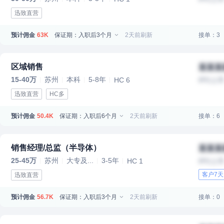
迅致直营
预计佣金
保证期：入职后3个月
2天前刷新
接单：3
63K
区域销售
某某某
15-40万
苏州
本科
5-8年
HC 6
IPO上
迅致直营
HC多
预计佣金
保证期：入职后6个月
2天前刷新
接单：6
50.4K
销售经理/总监（半导体）
某某某
25-45万
苏州
大专及...
3-5年
HC 1
IPO上
客户7
迅致直营
预计佣金
保证期：入职后3个月
2天前刷新
接单：0
56.7K