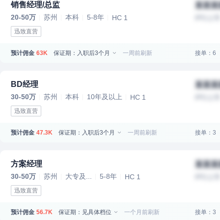
销售经理/总监
某某某
20-50万
苏州
本科
5-8年
HC 1
IPO上
迅致直营
预计佣金
保证期：入职后3个月
一周前刷新
接单：6
63K
BD经理
某某某
30-50万
苏州
本科
10年及以上
HC 1
IPO上
迅致直营
预计佣金
保证期：入职后3个月
一周前刷新
接单：3
47.3K
方案经理
某某某
30-50万
苏州
大专及...
5-8年
HC 1
IPO上
迅致直营
预计佣金
保证期：见具体档位
一个月前刷新
接单：3
56.7K