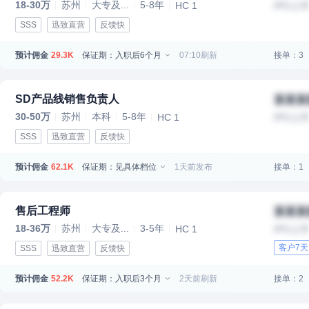
18-30万
苏州
大专及...
5-8年
HC 1
IPO上
SSS
迅致直营
反馈快
预计佣金
保证期：入职后6个月
07:10刷新
接单：3
29.3K
SD产品线销售负责人
某某某
30-50万
苏州
本科
5-8年
HC 1
IPO上
SSS
迅致直营
反馈快
预计佣金
保证期：见具体档位
1天前发布
接单：1
62.1K
售后工程师
某某某
18-36万
苏州
大专及...
3-5年
HC 1
IPO上
客户7
SSS
迅致直营
反馈快
预计佣金
保证期：入职后3个月
2天前刷新
接单：2
52.2K