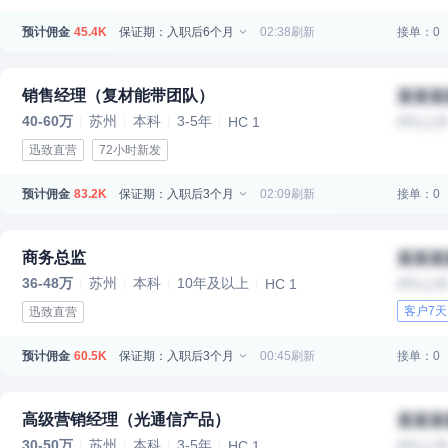
预计佣金
保证期：入职后6个月
02:38刷新
接单：0
45.4K
销售经理（复材能带团队）
某某某
40-60万
苏州
本科
3-5年
HC 1
IPO上
迅致直营
72小时新发
预计佣金
保证期：入职后3个月
02:09刷新
接单：0
83.2K
商务总监
某某某
36-48万
苏州
本科
10年及以上
HC 1
IPO上
客户7
迅致直营
预计佣金
保证期：入职后3个月
00:45刷新
接单：0
60.5K
高级营销经理（光通信产品）
某某某
30-50万
苏州
本科
3-5年
HC 1
IPO上