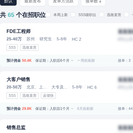
默认
最新发布
发单方活跃
接单数
共
65
个在招职位
本周上新
SSS级职位
迅致直营
FDE工程师
某某某
25-40万
苏州
研究生
5-8年
HC 2
IPO上
SSS
迅致直营
预计佣金
保证期：入职后6个月
一周前刷新
接单：3
50.4K
大客户销售
某某某
20-50万
北京、上...
大专及...
5-8年
HC 6
IPO上
SSS
迅致直营
反馈快
预计佣金
保证期：入职后1个月
6天前刷新
接单：44
29.8K
销售总监
某某某