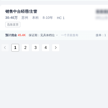
销售中台经理/主管
某某某
30-40万
苏州
本科
8-10年
HC 1
IPO上
迅致直营
预计佣金
保证期：见具体档位
一个月前发布
接单：1
45.4K
1
2
3
4