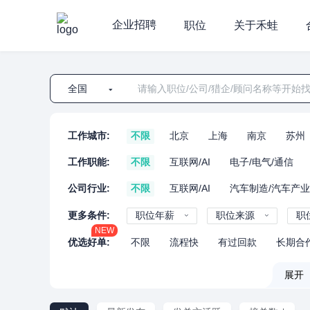
企业招聘
职位
关于禾蛙
全国
工作城市:
不限
北京
上海
南京
苏州
工作职能:
不限
互联网/AI
电子/电气/通信
公司行业:
不限
互联网/AI
汽车制造/汽车产
更多条件:
职位年薪
职位来源
职
NEW
优选好单:
不限
流程快
有过回款
长期合
展开