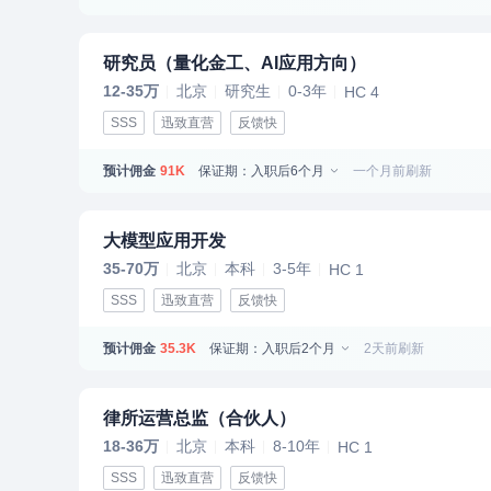
研究员（量化金工、AI应用方向）
12-35万
北京
研究生
0-3年
HC 4
SSS
迅致直营
反馈快
预计佣金
保证期：入职后6个月
一个月前刷新
91K
大模型应用开发
35-70万
北京
本科
3-5年
HC 1
SSS
迅致直营
反馈快
预计佣金
保证期：入职后2个月
2天前刷新
35.3K
律所运营总监（合伙人）
18-36万
北京
本科
8-10年
HC 1
SSS
迅致直营
反馈快