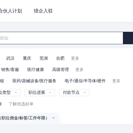
合伙人计划
猎企入驻
武汉
重庆
芜湖
合肥
更多
销售/客服
医疗健康
高级管理
更多
业链
医药/器械设备/医疗服务
电子/通信/半导体/硬件
更多
位类型
职位进展
付款节点
作
了解优选好单
（职位佣金/标签/工作年限）