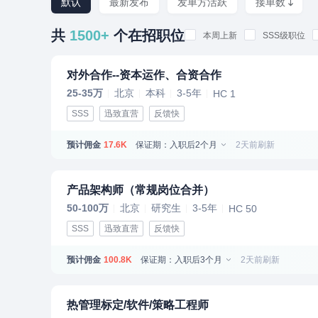
默认
最新发布
发单方活跃
接单数
共
1500+
个在招职位
本周上新
SSS级职位
对外合作--资本运作、合资合作
25-35万
北京
本科
3-5年
HC 1
SSS
迅致直营
反馈快
预计佣金
保证期：入职后2个月
2天前刷新
17.6K
产品架构师（常规岗位合并）
50-100万
北京
研究生
3-5年
HC 50
SSS
迅致直营
反馈快
预计佣金
保证期：入职后3个月
2天前刷新
100.8K
热管理标定/软件/策略工程师