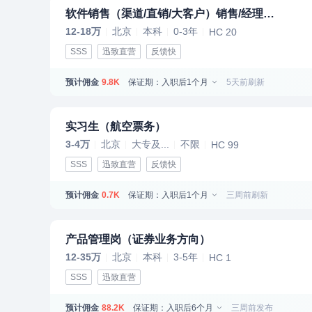
软件销售（渠道/直销/大客户）销售/经理（地点需求找我）
12-18万
北京
本科
0-3年
HC 20
SSS
迅致直营
反馈快
预计佣金
保证期：入职后1个月
5天前刷新
9.8K
实习生（航空票务）
3-4万
北京
大专及...
不限
HC 99
SSS
迅致直营
反馈快
预计佣金
保证期：入职后1个月
三周前刷新
0.7K
产品管理岗（证券业务方向）
12-35万
北京
本科
3-5年
HC 1
SSS
迅致直营
预计佣金
保证期：入职后6个月
三周前发布
88.2K