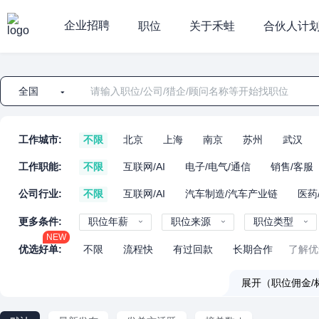
企业招聘
职位
关于禾蛙
合伙人计
全国
工作城市:
不限
北京
上海
南京
苏州
武汉
工作职能:
不限
互联网/AI
电子/电气/通信
销售/客服
公司行业:
不限
互联网/AI
汽车制造/汽车产业链
医药
更多条件:
职位年薪
职位来源
职位类型
NEW
优选好单:
不限
流程快
有过回款
长期合作
了解优
展开（职位佣金