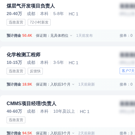
煤层气开发项目负责人
某某某
20-40万
成都
本科
5-8年
HC 1
IPO上
迅致直营
72小时新发
预计佣金
保证期：见具体档位
1天前发布
接单：0
50.4K
化学检测工程师
某某某
10-15万
成都
本科
3-5年
HC 1
IPO上
客户7
迅致直营
反馈快
预计佣金
保证期：入职后3个月
1天前刷新
接单：0
18.9K
CMMS项目经理/负责人
某某某
40-60万
成都
本科
10年及以上
HC 1
IPO上
迅致直营
预计佣金
保证期：入职后3个月
2天前刷新
接单：3
94.5K