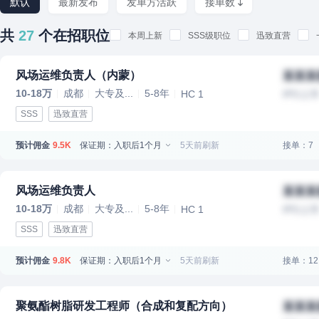
默认
最新发布
发单方活跃
接单数
共
27
个在招职位
本周上新
SSS级职位
迅致直营
风场运维负责人（内蒙）
某某某
10-18万
成都
大专及...
5-8年
HC 1
IPO上
SSS
迅致直营
预计佣金
保证期：入职后1个月
5天前刷新
接单：7
9.5K
风场运维负责人
某某某
10-18万
成都
大专及...
5-8年
HC 1
IPO上
SSS
迅致直营
预计佣金
保证期：入职后1个月
5天前刷新
接单：12
9.8K
聚氨酯树脂研发工程师（合成和复配方向）
某某某