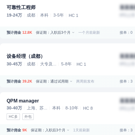
可靠性工程师
某某某
19-24万
成都
本科
3-5年
IPO上
HC 1
预计佣金
保证期：入职后3个月
一个月前刷新
接单：0
12.8K
设备经理（成都）
某某某
30-45万
成都
大专及...
5-8年
IPO上
HC 1
预计佣金
保证期：通过试用期
两周前发布
接单：3
39.2K
QPM manager
某某某
30-40万
上海、苏...
本科
8-10年
HC 8
IPO上
HC多
外包
预计佣金
保证期：入职后3个月
1天前刷新
接单：3
9K