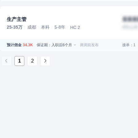
生产主管
某某某
25-35万
成都
本科
5-8年
IPO上
HC 2
预计佣金
保证期：入职后6个月
两周前发布
接单：1
34.3K
1
2