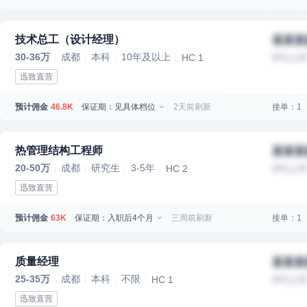
技术总工（设计经理）
某某某
30-36万
成都
本科
10年及以上
HC 1
IPO上
迅致直营
预计佣金
保证期：见具体档位
2天前刷新
接单：1
46.8K
热管理结构工程师
某某某
20-50万
成都
研究生
3-5年
HC 2
IPO上
迅致直营
预计佣金
保证期：入职后4个月
三周前刷新
接单：1
63K
质量经理
某某某
25-35万
成都
本科
不限
HC 1
IPO上
迅致直营