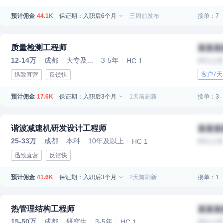
预计佣金
保证期：入职后6个月
三周前发布
接单：7
44.1K
质量检测工程师
某某某
12-14万
成都
大专及...
3-5年
HC 1
IPO上
客户7
迅致直营
反馈快
预计佣金
保证期：入职后3个月
1天前刷新
接单：3
17.6K
谐波减速机研发设计工程师
某某某
25-33万
成都
本科
10年及以上
HC 1
IPO上
迅致直营
反馈快
预计佣金
保证期：入职后3个月
2天前刷新
接单：1
41.6K
热管理结构工程师
某某某
15-50万
成都
研究生
3-5年
HC 1
IPO上