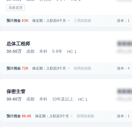
迅致直营
预计佣金
保证期：入职后4个月
三周前刷新
接单：1
63K
总体工程师
某某某
30-50万
成都
本科
5-8年
IPO上
HC 1
预计佣金
保证期：入职后3个月
四周前刷新
接单：4
72K
保密主管
某某某
30-60万
成都
本科
10年及以上
IPO上
HC 1
预计佣金
保证期：入职后3个月
四周前刷新
接单：1
86.4K