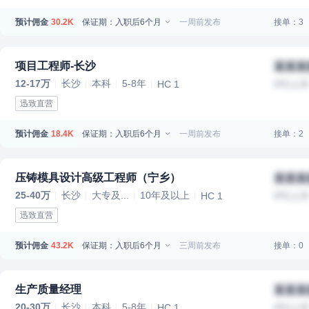
预计佣金
保证期：入职后6个月
一周前发布
接单：3
30.2K
项目工程师-长沙
某某某
12-17万
长沙
本科
5-8年
HC 1
IPO上
迅致直营
预计佣金
保证期：入职后6个月
一周前发布
接单：2
18.4K
压铸模具设计高级工程师（宁乡）
某某某
25-40万
长沙
大专及...
10年及以上
HC 1
IPO上
迅致直营
预计佣金
保证期：入职后6个月
三周前发布
接单：0
43.2K
生产质量经理
某某某
20-30万
长沙
本科
5-8年
HC 1
IPO上