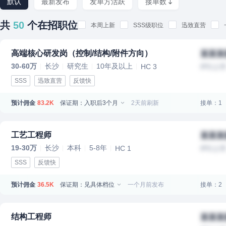
默认
最新发布
发单方活跃
接单数
共
50
个在招职位
本周上新
SSS级职位
迅致直营
高端核心研发岗（控制/结构/附件方向）
某某某
30-60万
长沙
研究生
10年及以上
HC 3
IPO上
SSS
迅致直营
反馈快
预计佣金
保证期：入职后3个月
2天前刷新
接单：1
83.2K
工艺工程师
某某某
19-30万
长沙
本科
5-8年
HC 1
IPO上
SSS
反馈快
预计佣金
保证期：见具体档位
一个月前发布
接单：2
36.5K
结构工程师
某某某