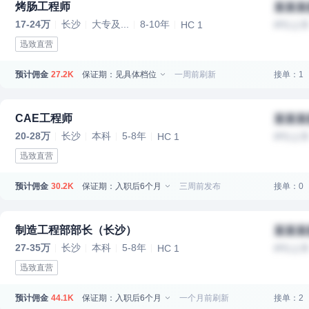
烤肠工程师
某某某
17-24万
长沙
大专及...
8-10年
HC 1
IPO上
迅致直营
预计佣金
保证期：见具体档位
一周前刷新
接单：1
27.2K
CAE工程师
某某某
20-28万
长沙
本科
5-8年
HC 1
IPO上
迅致直营
预计佣金
保证期：入职后6个月
三周前发布
接单：0
30.2K
制造工程部部长（长沙）
某某某
27-35万
长沙
本科
5-8年
HC 1
IPO上
迅致直营
预计佣金
保证期：入职后6个月
一个月前刷新
接单：2
44.1K