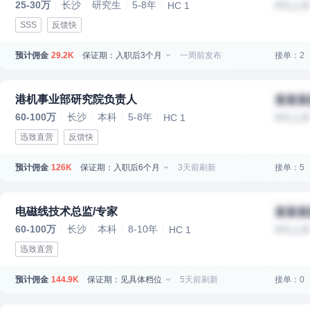
25-30万
长沙
研究生
5-8年
HC 1
IPO上
SSS
反馈快
预计佣金
保证期：入职后3个月
一周前发布
接单：2
29.2K
港机事业部研究院负责人
某某某
60-100万
长沙
本科
5-8年
HC 1
IPO上
迅致直营
反馈快
预计佣金
保证期：入职后6个月
3天前刷新
接单：5
126K
电磁线技术总监/专家
某某某
60-100万
长沙
本科
8-10年
HC 1
IPO上
迅致直营
预计佣金
保证期：见具体档位
5天前刷新
接单：0
144.9K