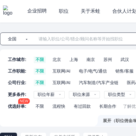
企业招聘
职位
关于禾蛙
合伙人计
全国
工作城市:
不限
北京
上海
南京
苏州
武汉
工作职能:
不限
互联网/AI
电子/电气/通信
销售/客服
公司行业:
不限
互联网/AI
汽车制造/汽车产业链
医药
更多条件:
职位年薪
职位来源
职位类型
NEW
优选好单:
不限
流程快
有过回款
长期合作
了解优
展开（职位佣金