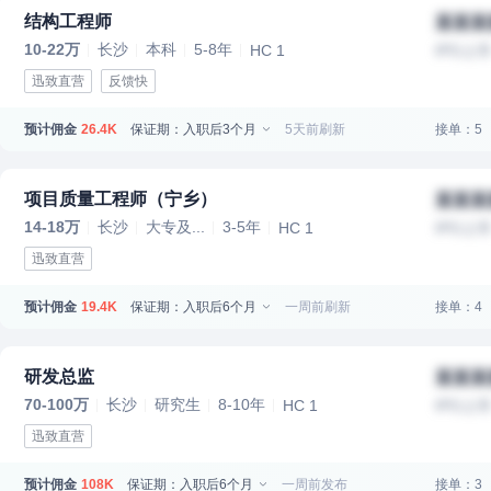
结构工程师
某某某
10-22万
长沙
本科
5-8年
HC 1
IPO上
迅致直营
反馈快
预计佣金
保证期：入职后3个月
5天前刷新
接单：5
26.4K
项目质量工程师（宁乡）
某某某
14-18万
长沙
大专及...
3-5年
HC 1
IPO上
迅致直营
预计佣金
保证期：入职后6个月
一周前刷新
接单：4
19.4K
研发总监
某某某
70-100万
长沙
研究生
8-10年
HC 1
IPO上
迅致直营
预计佣金
保证期：入职后6个月
一周前发布
接单：3
108K