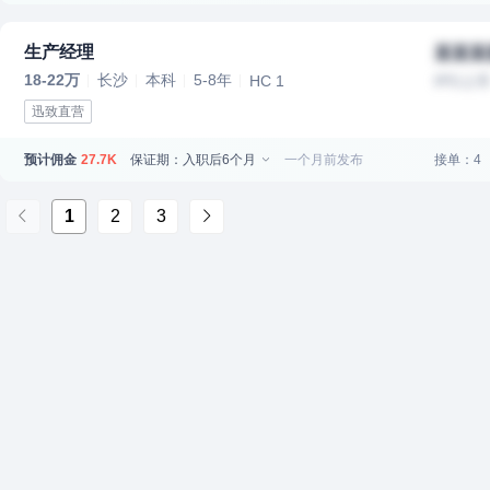
生产经理
某某某
18-22万
长沙
本科
5-8年
HC 1
IPO上
迅致直营
预计佣金
保证期：入职后6个月
一个月前发布
接单：4
27.7K
1
2
3