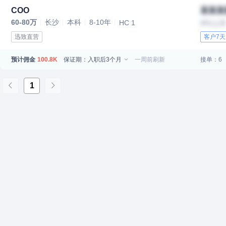
COO
某某某
60-80万
长沙
本科
8-10年
HC 1
IPO上
迅致直营
客户7
预计佣金
保证期：入职后3个月
一周前刷新
接单：6
100.8K
1