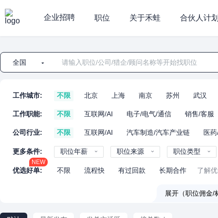
企业招聘
职位
关于禾蛙
合伙人计
全国
工作城市:
不限
北京
上海
南京
苏州
武汉
工作职能:
不限
互联网/AI
电子/电气/通信
销售/客服
公司行业:
不限
互联网/AI
汽车制造/汽车产业链
医药
更多条件:
职位年薪
职位来源
职位类型
NEW
优选好单:
不限
流程快
有过回款
长期合作
了解优
展开（职位佣金