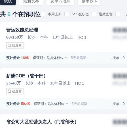
默认
最新发布
发单方活跃
接单数
共
6
个在招职位
本周上新
SSS级职位
迅致直营
一
营运效能总经理
某某某
80-150万
长沙
本科
10年及以上
HC 1
IPO上
迅致直营
预计佣金
保证期：见具体档位
5天前刷新
接单：9
189K
薪酬COE（管干部）
某某某
25-40万
长沙
本科
10年及以上
HC 1
IPO上
迅致直营
预计佣金
保证期：见具体档位
5天前刷新
接单：0
50.4K
省公司大区经营负责人（门管部长）
某某某