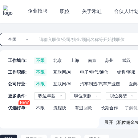
企业招聘
职位
关于禾蛙
合伙人计
全国
工作城市:
不限
北京
上海
南京
苏州
武汉
工作职能:
不限
互联网/AI
电子/电气/通信
销售/客服
公司行业:
不限
互联网/AI
汽车制造/汽车产业链
医药
更多条件:
职位年薪
职位来源
职位类型
NEW
优选好单:
不限
流程快
有过回款
长期合作
了解优
展开（职位佣金