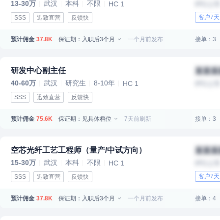
13-30万
武汉
本科
不限
HC 1
IPO上
客户7
SSS
迅致直营
反馈快
预计佣金
保证期：入职后3个月
一个月前发布
接单：3
37.8K
研发中心副主任
某某某
40-60万
武汉
研究生
8-10年
HC 1
IPO上
SSS
迅致直营
反馈快
预计佣金
保证期：见具体档位
7天前刷新
接单：3
75.6K
空芯光纤工艺工程师（量产/中试方向）
某某某
15-30万
武汉
本科
不限
HC 1
IPO上
客户7
SSS
迅致直营
反馈快
预计佣金
保证期：入职后3个月
一个月前发布
接单：4
37.8K