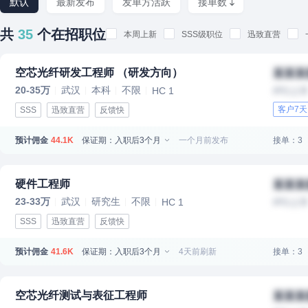
默认
最新发布
发单方活跃
接单数
共
35
个在招职位
本周上新
SSS级职位
迅致直营
空芯光纤研发工程师 （研发方向）
某某某
20-35万
武汉
本科
不限
HC 1
IPO上
客户7
SSS
迅致直营
反馈快
预计佣金
保证期：入职后3个月
一个月前发布
接单：3
44.1K
硬件工程师
某某某
23-33万
武汉
研究生
不限
HC 1
IPO上
SSS
迅致直营
反馈快
预计佣金
保证期：入职后3个月
4天前刷新
接单：3
41.6K
空芯光纤测试与表征工程师
某某某