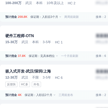
100-200万
武汉
本科
10年及以上
IPO上
HC 2
预计佣金
保证期：入职后3个月
两周前刷新
接单：2
208.8K
硬件工程师-OTN
某某某
15-30万
武汉
本科
3-5年
IPO上
HC 1
预计佣金
保证期：见具体档位
一个月前刷新
接单：6
37.8K
嵌入式开发-武汉/深圳/上海
某某某
12-30万
武汉
不限
3-5年
HC 6
IPO上
反馈快
HC多
外包
预计佣金
保证期：入职后2个月
三周前发布
接单：2
4K