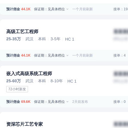
预计佣金
保证期：见具体档位
一个月前刷新
接单：19
44.1K
高级工艺工程师
某某某
25-35万
武汉
本科
3-5年
IPO上
HC 1
预计佣金
保证期：见具体档位
一个月前刷新
接单：4
44.1K
嵌入式高级系统工程师
某某某
25-60万
武汉
本科
8-10年
HC 1
IPO上
72小时新发
预计佣金
保证期：见具体档位
2天前发布
接单：0
69.6K
资深芯片工艺专家
某某某