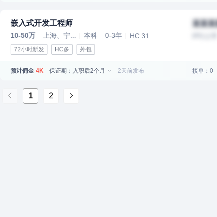
嵌入式开发工程师
某某某
10-50万
上海、宁...
本科
0-3年
HC 31
IPO上
72小时新发
HC多
外包
预计佣金
保证期：入职后2个月
2天前发布
接单：0
4K
1
2