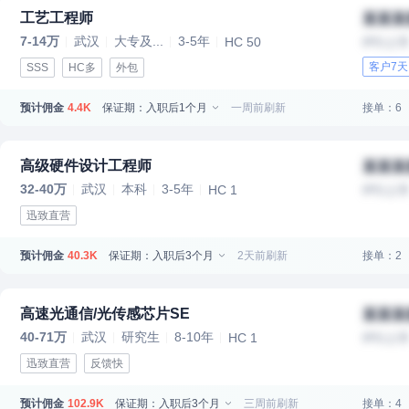
工艺工程师
某某某
7-14万
武汉
大专及...
3-5年
HC 50
IPO上
客户7
SSS
HC多
外包
预计佣金
保证期：入职后1个月
一周前刷新
接单：6
4.4K
高级硬件设计工程师
某某某
32-40万
武汉
本科
3-5年
HC 1
IPO上
迅致直营
预计佣金
保证期：入职后3个月
2天前刷新
接单：2
40.3K
高速光通信/光传感芯片SE
某某某
40-71万
武汉
研究生
8-10年
HC 1
IPO上
迅致直营
反馈快
预计佣金
保证期：入职后3个月
三周前刷新
接单：4
102.9K