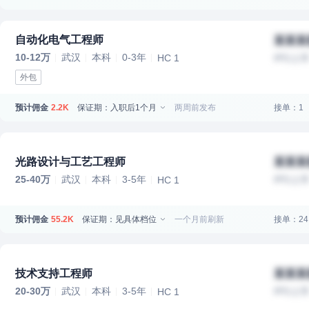
自动化电气工程师
某某某
10-12万
武汉
本科
0-3年
HC 1
IPO上
外包
预计佣金
保证期：入职后1个月
两周前发布
接单：1
2.2K
光路设计与工艺工程师
某某某
25-40万
武汉
本科
3-5年
IPO上
HC 1
预计佣金
保证期：见具体档位
一个月前刷新
接单：24
55.2K
技术支持工程师
某某某
20-30万
武汉
本科
3-5年
IPO上
HC 1