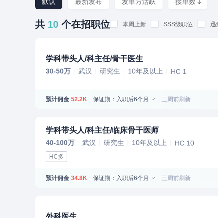
默认
最新发布
发单方活跃
接单数
共
10
个在招职位
本周上新
SSS级职位
迅
学科带头人/科主任/骨干医生
30-50万
武汉
研究生
10年及以上
HC 1
预计佣金
保证期：入职后6个月
三周前刷新
52.2K
学科带头人/科主任/临床骨干医师
40-100万
武汉
研究生
10年及以上
HC 10
HC多
预计佣金
保证期：入职后6个月
三周前刷新
34.8K
外科医生