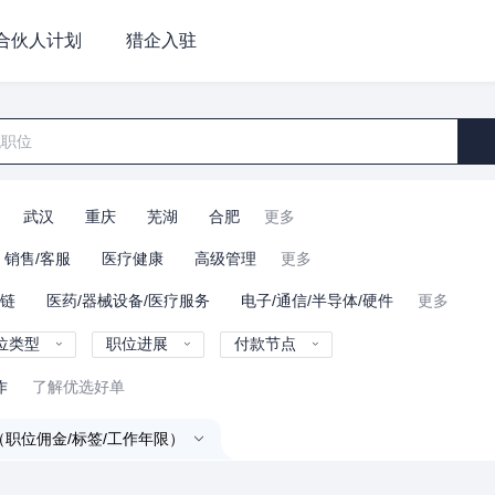
合伙人计划
猎企入驻
武汉
重庆
芜湖
合肥
更多
销售/客服
医疗健康
高级管理
更多
业链
医药/器械设备/医疗服务
电子/通信/半导体/硬件
更多
位类型
职位进展
付款节点
作
了解优选好单
（职位佣金/标签/工作年限）