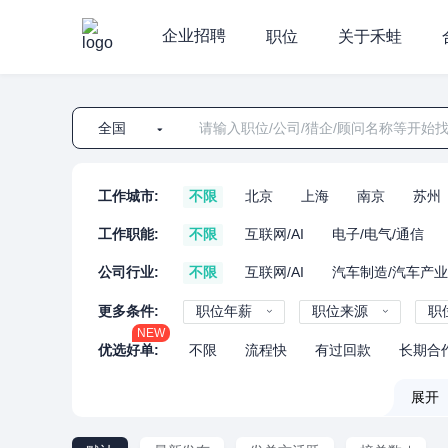
企业招聘
职位
关于禾蛙
全国
工作城市:
不限
北京
上海
南京
苏州
工作职能:
不限
互联网/AI
电子/电气/通信
公司行业:
不限
互联网/AI
汽车制造/汽车产
更多条件:
职位年薪
职位来源
职
NEW
优选好单:
不限
流程快
有过回款
长期合
展开