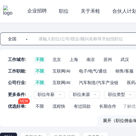
企业招聘
职位
关于禾蛙
合伙人计
全国
工作城市:
不限
北京
上海
南京
苏州
武汉
工作职能:
不限
互联网/AI
电子/电气/通信
销售/客服
公司行业:
不限
互联网/AI
汽车制造/汽车产业链
医药
更多条件:
职位年薪
职位来源
职位类型
NEW
优选好单:
不限
流程快
有过回款
长期合作
了解优
展开（职位佣金