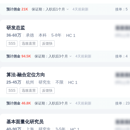
预计佣金
保证期：入职后1个月
4天前刷新
接单：5
21K
研发总监
某某某
36-60万
承德
本科
5-8年
HC 1
IPO上
SSS
迅致直营
反馈快
预计佣金
保证期：入职后3个月
4天前刷新
接单：4
94.5K
算法-融合定位方向
某某某
25-45万
杭州
研究生
不限
HC 1
IPO上
SSS
迅致直营
反馈快
预计佣金
保证期：入职后3个月
4天前刷新
接单：23
46.8K
基本面量化研究员
某某某
40-90万
上海
研究生
3-5年
HC 1
IPO上