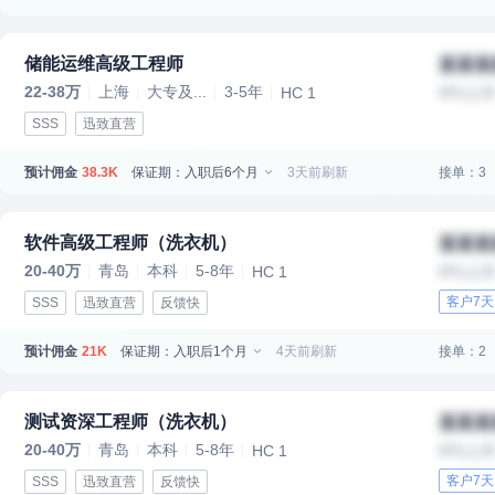
储能运维高级工程师
某某某
22-38万
上海
大专及...
3-5年
HC 1
IPO上
SSS
迅致直营
预计佣金
保证期：入职后6个月
3天前刷新
接单：3
38.3K
软件高级工程师（洗衣机）
某某某
20-40万
青岛
本科
5-8年
HC 1
IPO上
客户7
SSS
迅致直营
反馈快
预计佣金
保证期：入职后1个月
4天前刷新
接单：2
21K
测试资深工程师（洗衣机）
某某某
20-40万
青岛
本科
5-8年
HC 1
IPO上
客户7
SSS
迅致直营
反馈快