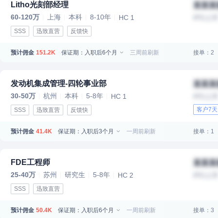
Litho光刻部经理
某某某
60-120万
上海
本科
8-10年
HC 1
IPO上
SSS
迅致直营
反馈快
预计佣金
保证期：入职后6个月
三周前刷新
接单：2
151.2K
发动机集成管理-四轮事业部
某某某
30-50万
杭州
本科
5-8年
HC 1
IPO上
客户7
SSS
迅致直营
反馈快
预计佣金
保证期：入职后3个月
一周前刷新
接单：1
41.4K
FDE工程师
某某某
25-40万
苏州
研究生
5-8年
HC 2
IPO上
SSS
迅致直营
预计佣金
保证期：入职后6个月
一周前刷新
接单：3
50.4K