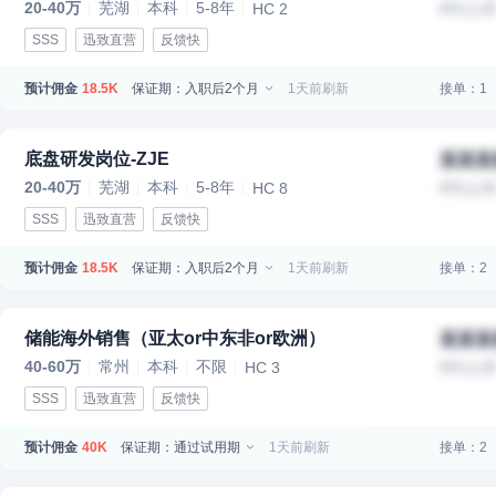
20-40万
芜湖
本科
5-8年
HC 2
IPO上
SSS
迅致直营
反馈快
预计佣金
保证期：入职后2个月
1天前刷新
接单：1
18.5K
底盘研发岗位-ZJE
某某某
20-40万
芜湖
本科
5-8年
HC 8
IPO上
SSS
迅致直营
反馈快
预计佣金
保证期：入职后2个月
1天前刷新
接单：2
18.5K
储能海外销售（亚太or中东非or欧洲）
某某某
40-60万
常州
本科
不限
HC 3
IPO上
SSS
迅致直营
反馈快
预计佣金
保证期：通过试用期
1天前刷新
接单：2
40K