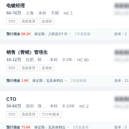
电镀经理
某某某
50-70万
上海
本科
不限
HC 1
IPO上
SSS
迅致直营
反馈快
预计佣金
保证期：入职后3个月
1天前刷新
接单：2
88.2K
销售（营销）管培生
某某某
10-12万
合肥、蚌...
本科
0-3年
HC 80
IPO上
SSS
迅致直营
反馈快
预计佣金
保证期：见具体档位
2天前刷新
接单：21
1.6K
CTO
某某某
30-60万
深圳、珠...
本科
8-10年
HC 2
IPO上
SSS
迅致直营
72小时新发
预计佣金
保证期：见具体档位
3天前发布
接单：3
75.6K