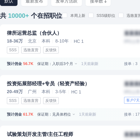
默认
最新发布
发单方活跃
接单数
共
10000+
个在招职位
本周上新
SSS级职位
迅致直
律所运营总监（合伙人）
某某某
18-36万
北京
本科
8-10年
HC 1
IPO上
SSS
迅致直营
反馈快
预计佣金
保证期：入职后3个月
1天前刷新
接单：3
56.7K
投资拓展部经理+专员（轻资产经验）
某某某
20-49万
广州
本科
3-5年
HC 1
IPO上
客户7
SSS
迅致直营
反馈快
预计佣金
保证期：见具体档位
1天前刷新
接单：17
61.7K
试验策划开发主管/主任工程师
某某某