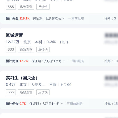
SSS
迅致直营
反馈快
预计佣金
保证期：见具体档位
一周前发布
接单：3
119.1K
区域运营
某某某
12-22万
北京
本科
0-3年
HC 1
IPO上
SSS
迅致直营
反馈快
预计佣金
保证期：入职后1个月
一周前刷新
接单：10
12.7K
实习生（国央企）
某某某
3-4万
北京
大专及...
不限
HC 99
IPO上
SSS
迅致直营
反馈快
预计佣金
保证期：入职后1个月
三周前刷新
接单：15
0.7K