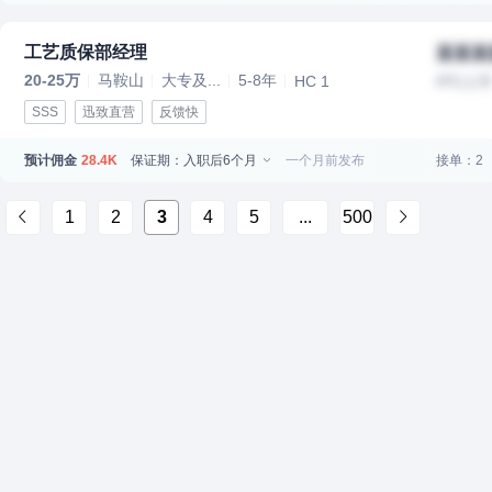
工艺质保部经理
某某某
20-25万
马鞍山
大专及...
5-8年
HC 1
IPO上
SSS
迅致直营
反馈快
预计佣金
保证期：入职后6个月
一个月前发布
接单：2
28.4K
1
2
3
4
5
...
500