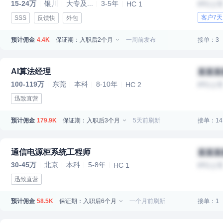
15-24万
银川
大专及...
3-5年
HC 1
IPO上
客户7
SSS
反馈快
外包
预计佣金
保证期：入职后2个月
一周前发布
接单：3
4.4K
AI算法经理
某某某
100-119万
东莞
本科
8-10年
HC 2
IPO上
迅致直营
预计佣金
保证期：入职后3个月
5天前刷新
接单：14
179.9K
通信电源柜系统工程师
某某某
30-45万
北京
本科
5-8年
HC 1
IPO上
迅致直营
预计佣金
保证期：入职后6个月
一个月前刷新
接单：1
58.5K