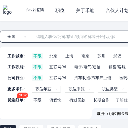
企业招聘
职位
关于禾蛙
合伙人计
全国
工作城市:
不限
北京
上海
南京
苏州
武汉
工作职能:
不限
互联网/AI
电子/电气/通信
销售/客服
公司行业:
不限
互联网/AI
汽车制造/汽车产业链
医药
更多条件:
职位年薪
职位来源
职位类型
NEW
优选好单:
不限
流程快
有过回款
长期合作
了解优
展开（职位佣金