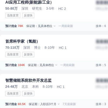
AI应用工程师(新能源/工业）
某某某
50-80万
深圳
研究生
3-5年
HC 2
IPO上
迅致直营
反馈快
预计佣金
保证期：见具体档位
一周前刷新
接单：6
78K
首席科学家（氢能）
某某某
70-110万
深圳
博士
8-10年
HC 1
IPO上
迅致直营
反馈快
预计佣金
保证期：见具体档位
一周前刷新
接单：5
104K
智慧储能系统软件开发总监
某某某
24-48万
北京
本科
8-10年
HC 1
IPO上
迅致直营
反馈快
预计佣金
保证期：入职后3个月
7天前刷新
接单：3
60.5K