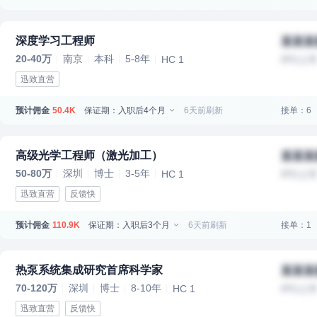
深度学习工程师
某某某
20-40万
南京
本科
5-8年
HC 1
IPO上
迅致直营
预计佣金
保证期：入职后4个月
6天前刷新
接单：6
50.4K
高级光学工程师（激光加工）
某某某
50-80万
深圳
博士
3-5年
HC 1
IPO上
迅致直营
反馈快
预计佣金
保证期：入职后3个月
6天前刷新
接单：1
110.9K
热泵系统集成研究首席科学家
某某某
70-120万
深圳
博士
8-10年
HC 1
IPO上
迅致直营
反馈快