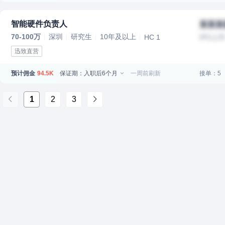
智能硬件负责人
某某某
70-100万
深圳
研究生
10年及以上
HC 1
IPO上
迅致直营
预计佣金
保证期：入职后6个月
一周前刷新
接单：5
94.5K
1
2
3