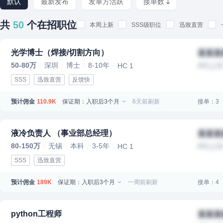
默认
最新发布
发单方活跃
接单数
共
50
个在招职位
本周上新
SSS级职位
迅致直营
光学博士（焊接/切割方向）
某某某
50-80万
深圳
博士
8-10年
HC 1
IPO上
SSS
迅致直营
反馈快
预计佣金
保证期：入职后3个月
6天前刷新
接单：3
110.9K
液冷负责人 （事业部总经理）
某某某
80-150万
无锡
本科
3-5年
HC 1
IPO上
SSS
迅致直营
预计佣金
保证期：入职后3个月
一周前刷新
接单：4
189K
python工程师
某某某