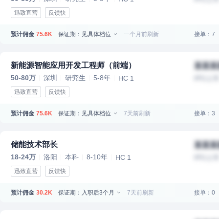
迅致直营
反馈快
预计佣金
保证期：见具体档位
一个月前刷新
接单：7
75.6K
新能源智能应用开发工程师（前端）
某某某
50-80万
深圳
研究生
5-8年
HC 1
IPO上
迅致直营
反馈快
预计佣金
保证期：见具体档位
7天前刷新
接单：3
75.6K
储能技术部长
某某某
18-24万
洛阳
本科
8-10年
HC 1
IPO上
迅致直营
反馈快
预计佣金
保证期：入职后3个月
7天前刷新
接单：0
30.2K