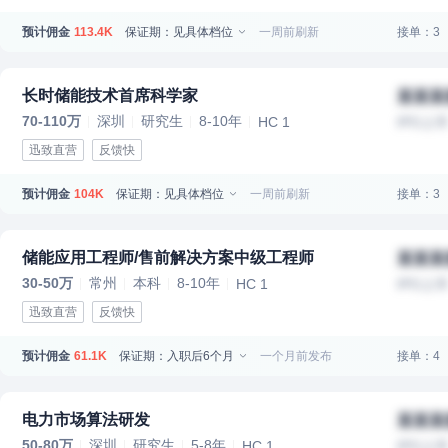
预计佣金
保证期：见具体档位
一周前刷新
接单：3
113.4K
长时储能技术首席科学家
某某某
70-110万
深圳
研究生
8-10年
HC 1
IPO上
迅致直营
反馈快
预计佣金
保证期：见具体档位
一周前刷新
接单：3
104K
储能应用工程师/售前解决方案中级工程师
某某某
30-50万
常州
本科
8-10年
HC 1
IPO上
迅致直营
反馈快
预计佣金
保证期：入职后6个月
一个月前发布
接单：4
61.1K
电力市场算法研发
某某某
50-80万
深圳
研究生
5-8年
HC 1
IPO上