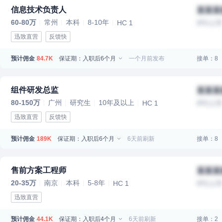
信息技术负责人
某某某
60-80万
常州
本科
8-10年
HC 1
IPO上
迅致直营
反馈快
预计佣金
保证期：入职后6个月
一个月前发布
接单：8
84.7K
组件研发总监
某某某
80-150万
广州
研究生
10年及以上
HC 1
IPO上
迅致直营
反馈快
预计佣金
保证期：入职后6个月
6天前刷新
接单：8
189K
售前方案工程师
某某某
20-35万
南京
本科
5-8年
HC 1
IPO上
迅致直营
预计佣金
保证期：入职后4个月
6天前刷新
接单：2
44.1K