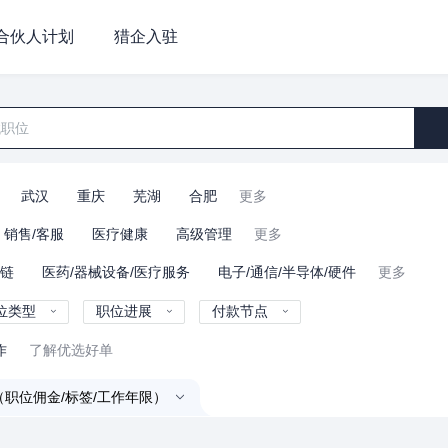
合伙人计划
猎企入驻
武汉
重庆
芜湖
合肥
更多
销售/客服
医疗健康
高级管理
更多
业链
医药/器械设备/医疗服务
电子/通信/半导体/硬件
更多
位类型
职位进展
付款节点
作
了解优选好单
（职位佣金/标签/工作年限）