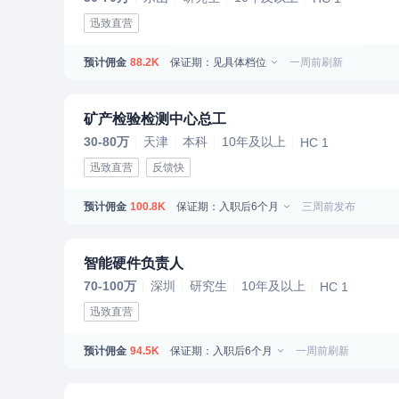
迅致直营
预计佣金
保证期：见具体档位
一周前刷新
88.2K
矿产检验检测中心总工
30-80万
天津
本科
10年及以上
HC 1
迅致直营
反馈快
预计佣金
保证期：入职后6个月
三周前发布
100.8K
智能硬件负责人
70-100万
深圳
研究生
10年及以上
HC 1
迅致直营
预计佣金
保证期：入职后6个月
一周前刷新
94.5K