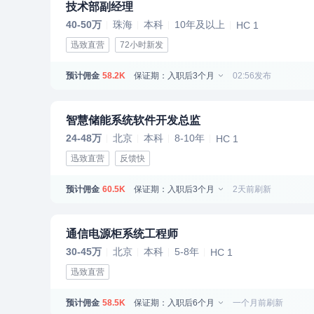
技术部副经理
40-50万
珠海
本科
10年及以上
HC 1
迅致直营
72小时新发
预计佣金
保证期：入职后3个月
02:56发布
58.2K
智慧储能系统软件开发总监
24-48万
北京
本科
8-10年
HC 1
迅致直营
反馈快
预计佣金
保证期：入职后3个月
2天前刷新
60.5K
通信电源柜系统工程师
30-45万
北京
本科
5-8年
HC 1
迅致直营
预计佣金
保证期：入职后6个月
一个月前刷新
58.5K