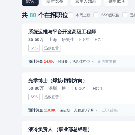
默认
最新发布
发单方活跃
接单数
共
80
个在招职位
本周上新
SSS级职位
迅
系统运维与平台开发高级工程师
35-50万
上海
研究生
5-8年
HC 1
SSS
迅致直营
预计佣金
保证期：见具体档位
两周前发布
14.6K
光学博士（焊接/切割方向）
50-80万
深圳
博士
8-10年
HC 1
SSS
迅致直营
预计佣金
保证期：入职后3个月
1天前刷新
110.9K
液冷负责人 （事业部总经理）