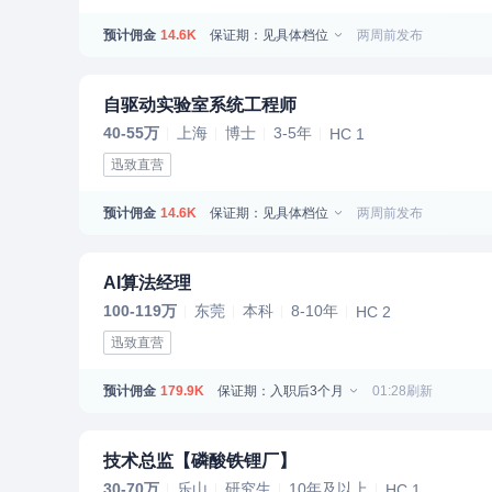
预计佣金
保证期：见具体档位
两周前发布
14.6K
自驱动实验室系统工程师
40-55万
上海
博士
3-5年
HC 1
迅致直营
预计佣金
保证期：见具体档位
两周前发布
14.6K
AI算法经理
100-119万
东莞
本科
8-10年
HC 2
迅致直营
预计佣金
保证期：入职后3个月
01:28刷新
179.9K
技术总监【磷酸铁锂厂】
30-70万
乐山
研究生
10年及以上
HC 1