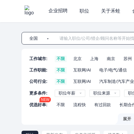
企业招聘
职位
关于禾蛙
全国
工作城市:
不限
北京
上海
南京
苏州
工作职能:
不限
互联网/AI
电子/电气/通信
公司行业:
不限
互联网/AI
汽车制造/汽车产
更多条件:
职位年薪
职位来源
职
NEW
优选好单:
不限
流程快
有过回款
长期合
展开