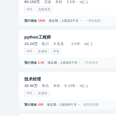
80-150万
无锡
本科
3-5年
HC 1
SSS
迅致直营
预计佣金
保证期：入职后3个月
一周前刷新
189K
python工程师
15-24万
银川
大专及...
3-5年
HC 1
SSS
反馈快
外包
预计佣金
保证期：入职后2个月
7天前发布
4.4K
技术经理
30-40万
青岛
本科
8-10年
HC 1
SSS
反馈快
预计佣金
保证期：入职后6个月
两周前刷新
48K