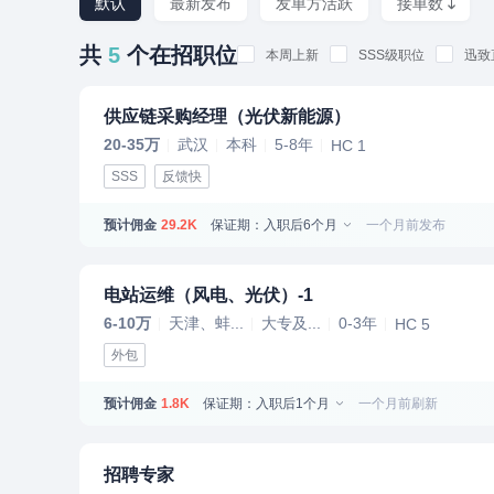
默认
最新发布
发单方活跃
接单数
共
5
个在招职位
本周上新
SSS级职位
迅致
供应链采购经理（光伏新能源）
20-35万
武汉
本科
5-8年
HC 1
SSS
反馈快
预计佣金
保证期：入职后6个月
一个月前发布
29.2K
电站运维（风电、光伏）-1
6-10万
天津、蚌...
大专及...
0-3年
HC 5
外包
预计佣金
保证期：入职后1个月
一个月前刷新
1.8K
招聘专家