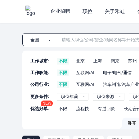
企业招聘
职位
关于禾蛙
全国
工作城市:
不限
北京
上海
南京
苏州
工作职能:
不限
互联网/AI
电子/电气/通信
公司行业:
不限
互联网/AI
汽车制造/汽车产
更多条件:
职位年薪
职位来源
职
NEW
优选好单:
不限
流程快
有过回款
长期合
展开