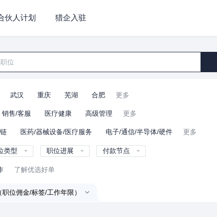
合伙人计划
猎企入驻
武汉
重庆
芜湖
合肥
更多
销售/客服
医疗健康
高级管理
更多
业链
医药/器械设备/医疗服务
电子/通信/半导体/硬件
更多
位类型
职位进展
付款节点
作
了解优选好单
（职位佣金/标签/工作年限）