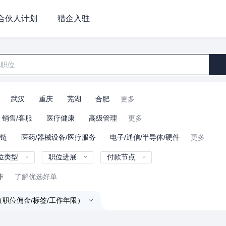
合伙人计划
猎企入驻
武汉
重庆
芜湖
合肥
更多
销售/客服
医疗健康
高级管理
更多
业链
医药/器械设备/医疗服务
电子/通信/半导体/硬件
更多
位类型
职位进展
付款节点
作
了解优选好单
（职位佣金/标签/工作年限）