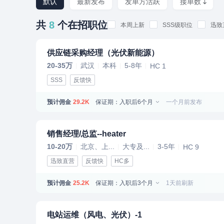
默认
最新发布
发单方活跃
接单数
共
8
个在招职位
本周上新
SSS级职位
迅致
供应链采购经理（光伏新能源）
20-35万
武汉
本科
5-8年
HC 1
SSS
反馈快
预计佣金
保证期：入职后6个月
一个月前发布
29.2K
销售经理/总监--heater
10-20万
北京、上...
大专及...
3-5年
HC 9
迅致直营
反馈快
HC多
预计佣金
保证期：入职后3个月
1天前刷新
25.2K
电站运维（风电、光伏）-1