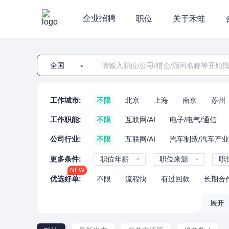
企业招聘
职位
关于禾蛙
全国
工作城市:
不限
北京
上海
南京
苏州
工作职能:
不限
互联网/AI
电子/电气/通信
公司行业:
不限
互联网/AI
汽车制造/汽车产
更多条件:
职位年薪
职位来源
职
NEW
优选好单:
不限
流程快
有过回款
长期合
展开