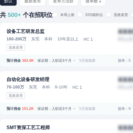
默认
最新发布
发单方活跃
接单数
共
500+
个在招职位
本周上新
SSS级职位
迅致直营
设备工艺研发总监
某某某
100-200万
东莞
本科
10年及以上
HC 1
IPO上
迅致直营
预计佣金
保证期：入职后3个月
5天前刷新
接单：5
302.4K
自动化设备研发经理
某某某
70-100万
东莞
本科
8-10年
HC 1
IPO上
迅致直营
预计佣金
保证期：入职后3个月
5天前刷新
接单：9
151.2K
SMT资深工艺工程师
某某某