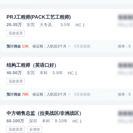
PRJ工程师(PACK工艺工程师)
某某某
20-35万
东莞
大专及...
3-5年
HC 1
IPO上
迅致直营
预计佣金
保证期：入职后3个月
5天前刷新
接单：9
13K
结构工程师（英语口好）
某某某
40-50万
东莞
本科
5-8年
HC 1
IPO上
迅致直营
预计佣金
保证期：入职后3个月
5天前刷新
接单：5
78K
中方销售总监（拉美战区/非洲战区）
某某某
60-100万
深圳
本科
8-10年
HC 1
IPO上
迅致直营
反馈快