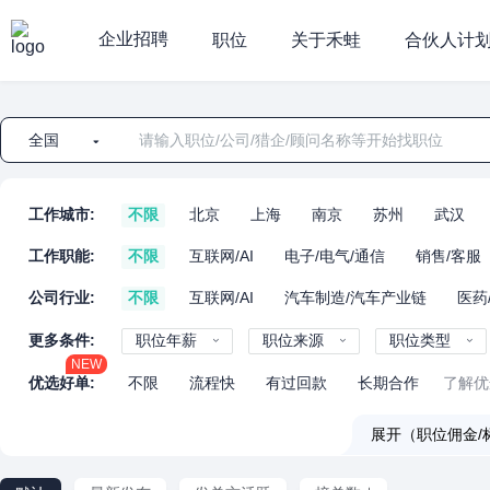
企业招聘
职位
关于禾蛙
合伙人计
全国
工作城市:
不限
北京
上海
南京
苏州
武汉
工作职能:
不限
互联网/AI
电子/电气/通信
销售/客服
公司行业:
不限
互联网/AI
汽车制造/汽车产业链
医药
更多条件:
职位年薪
职位来源
职位类型
NEW
优选好单:
不限
流程快
有过回款
长期合作
了解优
展开（职位佣金