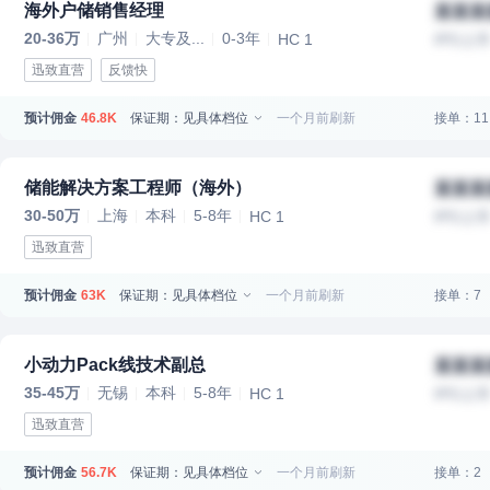
海外户储销售经理
某某某
20-36万
广州
大专及...
0-3年
HC 1
IPO上
迅致直营
反馈快
预计佣金
保证期：见具体档位
一个月前刷新
接单：11
46.8K
储能解决方案工程师（海外）
某某某
30-50万
上海
本科
5-8年
HC 1
IPO上
迅致直营
预计佣金
保证期：见具体档位
一个月前刷新
接单：7
63K
小动力Pack线技术副总
某某某
35-45万
无锡
本科
5-8年
HC 1
IPO上
迅致直营
预计佣金
保证期：见具体档位
一个月前刷新
接单：2
56.7K