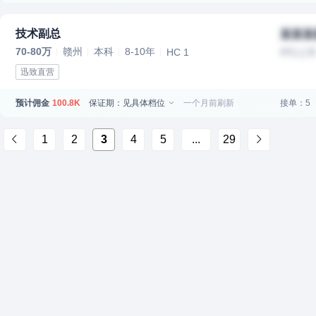
技术副总
某某某
70-80万
赣州
本科
8-10年
HC 1
IPO上
迅致直营
预计佣金
保证期：见具体档位
一个月前刷新
接单：5
100.8K
1
2
3
4
5
...
29