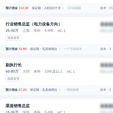
预计佣金
保证期：入职后3个月
3天前刷新
接单：15
132.3K
行业销售总监（电力设备方向）
某某某
25-40万
上海
本科
5-8年
HC 1
IPO上
迅致直营
预计佣金
保证期：见具体档位
一个月前发布
接单：3
52.9K
副执行长
某某某
60-80万
大同
本科
10年及以上
HC 1
IPO上
迅致直营
预计佣金
保证期：见具体档位
一周前刷新
接单：2
67.2K
渠道销售总监
某某某
15-36万
深圳
本科
5-8年
HC 1
IPO上