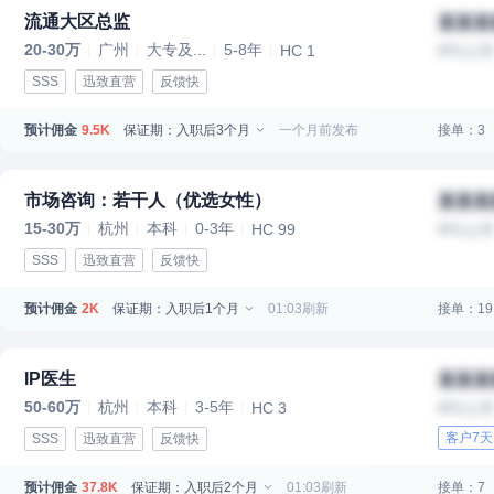
流通大区总监
某某某
20-30万
广州
大专及...
5-8年
HC 1
IPO上
SSS
迅致直营
反馈快
预计佣金
保证期：入职后3个月
一个月前发布
接单：3
9.5K
市场咨询：若干人（优选女性）
某某某
15-30万
杭州
本科
0-3年
HC 99
IPO上
SSS
迅致直营
反馈快
预计佣金
保证期：入职后1个月
01:03刷新
接单：19
2K
IP医生
某某某
50-60万
杭州
本科
3-5年
HC 3
IPO上
客户7
SSS
迅致直营
反馈快
预计佣金
保证期：入职后2个月
01:03刷新
接单：7
37.8K