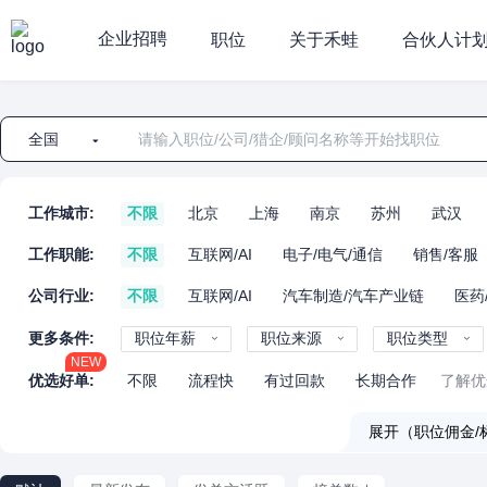
企业招聘
职位
关于禾蛙
合伙人计
全国
工作城市:
不限
北京
上海
南京
苏州
武汉
工作职能:
不限
互联网/AI
电子/电气/通信
销售/客服
公司行业:
不限
互联网/AI
汽车制造/汽车产业链
医药
更多条件:
职位年薪
职位来源
职位类型
NEW
优选好单:
不限
流程快
有过回款
长期合作
了解优
展开（职位佣金