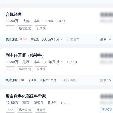
合规经理
某某某
30-40万
成都
本科
5-8年
HC 1
IPO上
SSS
迅致直营
反馈快
预计佣金
保证期：入职后3个月
3天前发布
接单：4
50.4K
副主任医师（精神科）
某某某
30-50万
芜湖
本科
10年及以上
HC 10
IPO上
SSS
迅致直营
反馈快
预计佣金
保证期：入职后3个月
3天前刷新
接单：5
63K
蛋白数字化高级科学家
某某某
40-80万
南京
研究生
5-8年
HC 1
IPO上
客户7
SSS
迅致直营
反馈快