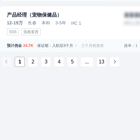
产品经理（宠物保健品）
某某某
12-19万
长春
本科
3-5年
HC 1
IPO上
SSS
迅致直营
预计佣金
保证期：入职后3个月
三个月前发布
接单：1
24.7K
1
2
3
4
5
...
13