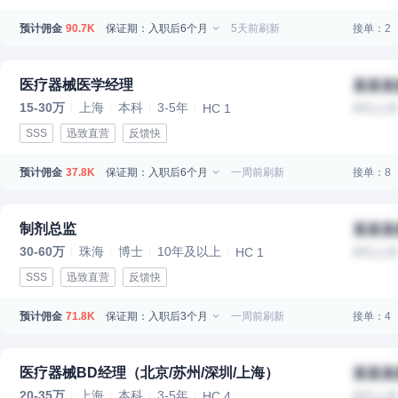
预计佣金
保证期：入职后6个月
5天前刷新
接单：2
90.7K
医疗器械医学经理
某某某
15-30万
上海
本科
3-5年
HC 1
IPO上
SSS
迅致直营
反馈快
预计佣金
保证期：入职后6个月
一周前刷新
接单：8
37.8K
制剂总监
某某某
30-60万
珠海
博士
10年及以上
HC 1
IPO上
SSS
迅致直营
反馈快
预计佣金
保证期：入职后3个月
一周前刷新
接单：4
71.8K
医疗器械BD经理（北京/苏州/深圳/上海）
某某某
20-35万
上海
本科
3-5年
HC 4
IPO上