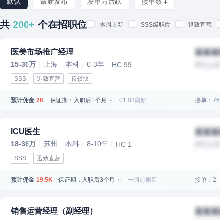
默认
最新发布
发单方活跃
接单数
共
200+
个在招职位
本周上新
SSS级职位
迅致直营
医美市场推广经理
某某某
15-30万
上海
本科
0-3年
HC 99
IPO上
SSS
迅致直营
反馈快
预计佣金
保证期：入职后1个月
01:03刷新
接单：76
2K
ICU医生
某某某
18-36万
苏州
本科
8-10年
HC 1
IPO上
SSS
迅致直营
预计佣金
保证期：入职后3个月
一周前刷新
接单：2
19.5K
销售运营经理（副经理）
某某某