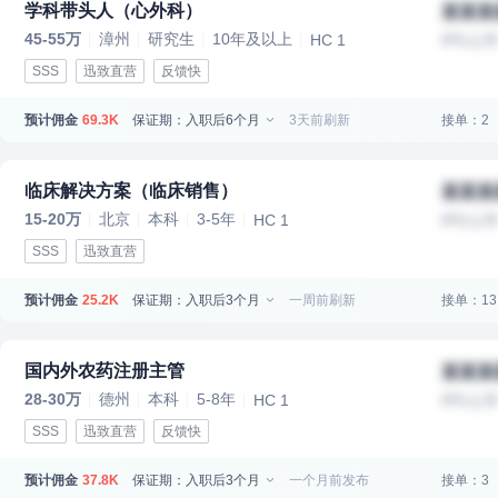
学科带头人（心外科）
某某某
45-55万
漳州
研究生
10年及以上
HC 1
IPO上
SSS
迅致直营
反馈快
预计佣金
保证期：入职后6个月
3天前刷新
接单：2
69.3K
临床解决方案（临床销售）
某某某
15-20万
北京
本科
3-5年
HC 1
IPO上
SSS
迅致直营
预计佣金
保证期：入职后3个月
一周前刷新
接单：13
25.2K
国内外农药注册主管
某某某
28-30万
德州
本科
5-8年
HC 1
IPO上
SSS
迅致直营
反馈快
预计佣金
保证期：入职后3个月
一个月前发布
接单：3
37.8K