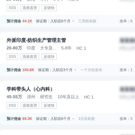
SSS
迅致直营
反馈快
预计佣金
保证期：入职后6个月
三周前刷新
接单：6
44.1K
外派印度-纺织生产管理主管
某某某
20-80万
印度
大专及...
5-8年
HC 1
IPO上
SSS
迅致直营
反馈快
预计佣金
保证期：入职后3个月
一个月前发布
接单：1
100.8K
学科带头人（心内科）
某某某
45-55万
漳州
研究生
10年及以上
HC 1
IPO上
SSS
迅致直营
反馈快
预计佣金
保证期：入职后6个月
3天前刷新
接单：5
69.3K