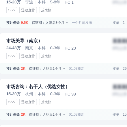
15-20万
宁波
本科
5-8年
HC 1
IPO上
SSS
迅致直营
反馈快
预计佣金
保证期：入职后3个月
一个月前发布
接单：1
9.5K
市场美导（南京）
某某某
24-48万
南京
本科
0-3年
HC 20
IPO上
SSS
迅致直营
反馈快
预计佣金
保证期：入职后1个月
01:03刷新
接单：29
2K
市场咨询：若干人（优选女性）
某某某
15-30万
杭州
本科
0-3年
HC 99
IPO上
SSS
迅致直营
反馈快
预计佣金
保证期：入职后1个月
01:03刷新
接单：15
2K