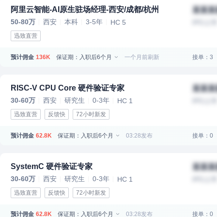
阿里云智能-AI原生驻场经理-西安/成都/杭州
某某某
50-80万
西安
本科
3-5年
HC 5
IPO上
迅致直营
预计佣金
保证期：入职后6个月
一个月前刷新
接单：3
136K
RISC-V CPU Core 硬件验证专家
某某某
30-60万
西安
研究生
0-3年
HC 1
IPO上
迅致直营
反馈快
72小时新发
预计佣金
保证期：入职后6个月
03:28发布
接单：0
62.8K
SystemC 硬件验证专家
某某某
30-60万
西安
研究生
0-3年
HC 1
IPO上
迅致直营
反馈快
72小时新发
预计佣金
保证期：入职后6个月
03:28发布
接单：0
62.8K