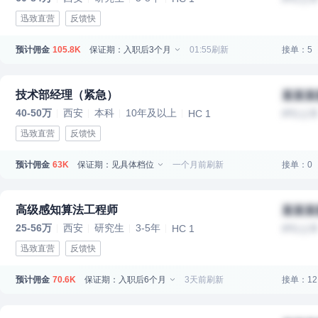
迅致直营
反馈快
预计佣金
保证期：入职后3个月
01:55刷新
接单：5
105.8K
技术部经理（紧急）
某某某
40-50万
西安
本科
10年及以上
HC 1
IPO上
迅致直营
反馈快
预计佣金
保证期：见具体档位
一个月前刷新
接单：0
63K
高级感知算法工程师
某某某
25-56万
西安
研究生
3-5年
HC 1
IPO上
迅致直营
反馈快
预计佣金
保证期：入职后6个月
3天前刷新
接单：12
70.6K