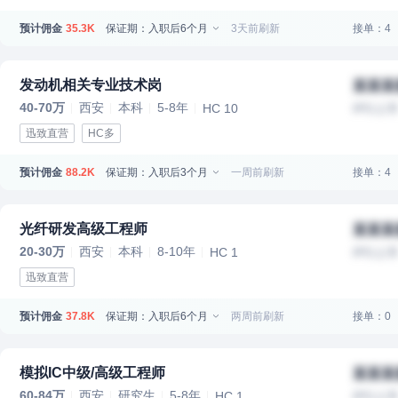
预计佣金
保证期：入职后6个月
3天前刷新
接单：4
35.3K
发动机相关专业技术岗
某某某
40-70万
西安
本科
5-8年
HC 10
IPO上
迅致直营
HC多
预计佣金
保证期：入职后3个月
一周前刷新
接单：4
88.2K
光纤研发高级工程师
某某某
20-30万
西安
本科
8-10年
HC 1
IPO上
迅致直营
预计佣金
保证期：入职后6个月
两周前刷新
接单：0
37.8K
模拟IC中级/高级工程师
某某某
60-84万
西安
研究生
5-8年
HC 1
IPO上