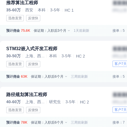
推荐算法工程师
某某某
35-60万
西安
本科
3-5年
HC 1
IPO上
迅致直营
反馈快
预计佣金
保证期：入职后3个月
1天前刷新
接单：5
75.6K
STM32嵌入式开发工程师
某某某
30-50万
上海、西...
本科
3-5年
HC 2
IPO上
客户7
迅致直营
反馈快
预计佣金
保证期：入职后6个月
三周前刷新
接单：5
63K
路径规划算法工程师
某某某
40-60万
上海、西...
研究生
3-5年
HC 2
IPO上
客户7
迅致直营
反馈快
预计佣金
保证期：入职后6个月
三周前刷新
接单：7
78K