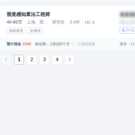
视觉感知算法工程师
某某某
40-80万
上海、西...
研究生
3-5年
HC 4
IPO上
客户7
迅致直营
反馈快
预计佣金
保证期：入职后6个月
三周前刷新
接单：12
104K
1
2
3
4