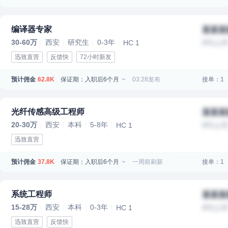
编译器专家
某某某
30-60万
西安
研究生
0-3年
HC 1
IPO上
迅致直营
反馈快
72小时新发
预计佣金
保证期：入职后6个月
03:28发布
接单：1
62.8K
光纤传感高级工程师
某某某
20-30万
西安
本科
5-8年
HC 1
IPO上
迅致直营
预计佣金
保证期：入职后6个月
一周前刷新
接单：1
37.8K
系统工程师
某某某
15-28万
西安
本科
0-3年
HC 1
IPO上
迅致直营
反馈快