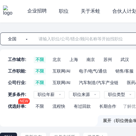
企业招聘
职位
关于禾蛙
合伙人计
全国
工作城市:
不限
北京
上海
南京
苏州
武汉
工作职能:
不限
互联网/AI
电子/电气/通信
销售/客服
公司行业:
不限
互联网/AI
汽车制造/汽车产业链
医药
更多条件:
职位年薪
职位来源
职位类型
NEW
优选好单:
不限
流程快
有过回款
长期合作
了解优
展开（职位佣金