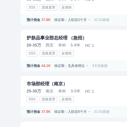
SSS
迅致直营
反馈快
预计佣金
保证期：入职后2个月
01:03刷新
37.8K
护肤品事业部总经理 （急招）
20-35万
西安
本科
5-8年
HC 1
SSS
迅致直营
反馈快
预计佣金
保证期：见具体档位
4天前刷新
44.1K
市场部经理（南京）
25-30万
南京
本科
3-5年
HC 1
SSS
迅致直营
反馈快
预计佣金
保证期：入职后6个月
01:03刷新
37.8K