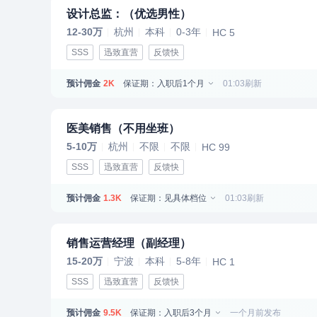
设计总监：（优选男性）
12-30万
杭州
本科
0-3年
HC 5
SSS
迅致直营
反馈快
预计佣金
保证期：入职后1个月
01:03刷新
2K
医美销售（不用坐班）
5-10万
杭州
不限
不限
HC 99
SSS
迅致直营
反馈快
预计佣金
保证期：见具体档位
01:03刷新
1.3K
销售运营经理（副经理）
15-20万
宁波
本科
5-8年
HC 1
SSS
迅致直营
反馈快
预计佣金
保证期：入职后3个月
一个月前发布
9.5K