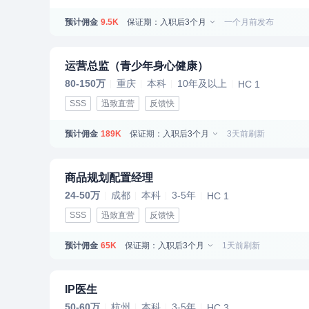
预计佣金
保证期：入职后3个月
一个月前发布
9.5K
运营总监（青少年身心健康）
80-150万
重庆
本科
10年及以上
HC 1
SSS
迅致直营
反馈快
预计佣金
保证期：入职后3个月
3天前刷新
189K
商品规划配置经理
24-50万
成都
本科
3-5年
HC 1
SSS
迅致直营
反馈快
预计佣金
保证期：入职后3个月
1天前刷新
65K
IP医生
50-60万
杭州
本科
3-5年
HC 3