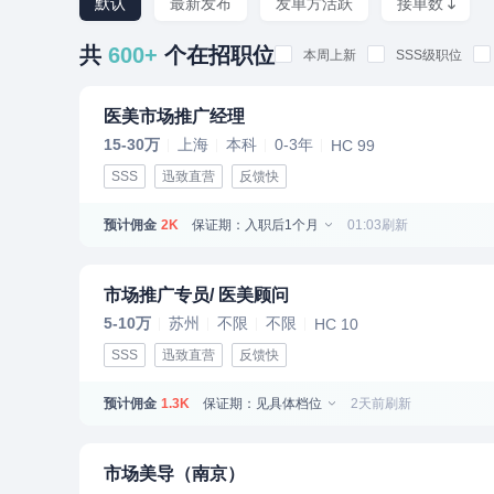
默认
最新发布
发单方活跃
接单数
共
600+
个在招职位
本周上新
SSS级职位
医美市场推广经理
15-30万
上海
本科
0-3年
HC 99
SSS
迅致直营
反馈快
预计佣金
保证期：入职后1个月
01:03刷新
2K
市场推广专员/ 医美顾问
5-10万
苏州
不限
不限
HC 10
SSS
迅致直营
反馈快
预计佣金
保证期：见具体档位
2天前刷新
1.3K
市场美导（南京）