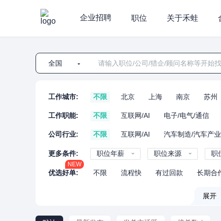
企业招聘
职位
关于禾蛙
全国
工作城市:
不限
北京
上海
南京
苏州
工作职能:
不限
互联网/AI
电子/电气/通信
公司行业:
不限
互联网/AI
汽车制造/汽车产
更多条件:
职位年薪
职位来源
职
NEW
优选好单:
不限
流程快
有过回款
长期合
展开