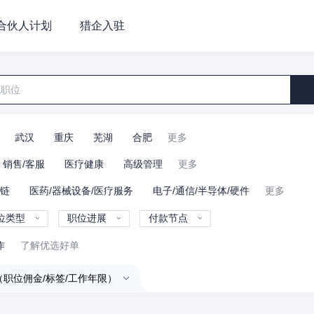
合伙人计划
猎企入驻
武汉
重庆
芜湖
合肥
更多
销售/客服
医疗健康
高级管理
更多
业链
医药/器械设备/医疗服务
电子/通信/半导体/硬件
更多
位类型
职位进展
付款节点
作
了解优选好单
（职位佣金/标签/工作年限）