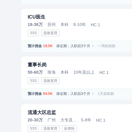
ICU医生
18-36万
苏州
本科
8-10年
HC 1
SSS
迅致直营
预计佣金
保证期：入职后3个月
一周前刷新
19.5K
董事长岗
50-60万
珠海
本科
10年及以上
HC 1
SSS
迅致直营
预计佣金
保证期：入职后3个月
1天前刷新
94.5K
流通大区总监
20-30万
广州
大专及...
5-8年
HC 1
SSS
迅致直营
反馈快