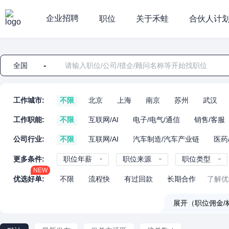
企业招聘
职位
关于禾蛙
合伙人计
全国
工作城市:
不限
北京
上海
南京
苏州
武汉
工作职能:
不限
互联网/AI
电子/电气/通信
销售/客服
公司行业:
不限
互联网/AI
汽车制造/汽车产业链
医药
更多条件:
职位年薪
职位来源
职位类型
NEW
优选好单:
不限
流程快
有过回款
长期合作
了解优
展开（职位佣金