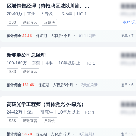
区域销售经理（待招聘区域以川渝、内蒙（蒙西为主）、华东区域、
某某某
20-40万
常州
大专及...
3-5年
HC 1
IPO上
客户7
SSS
迅致直营
反馈快
预计佣金
保证期：入职后4个月
01:11刷新
接单：7
33.6K
新能源公司总经理
某某某
100-180万
东莞
本科
10年及以上
HC 1
IPO上
SSS
迅致直营
预计佣金
保证期：入职后6个月
2天前刷新
接单：6
181.4K
高级光学工程师（固体激光器-绿光）
某某某
24-42万
深圳
研究生
10年及以上
HC 1
IPO上
SSS
迅致直营
反馈快
预计佣金
保证期：入职后3个月
3天前刷新
接单：2
58.2K