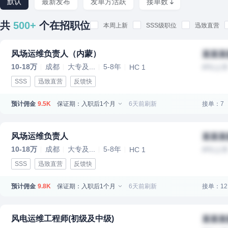
默认
最新发布
发单方活跃
接单数
共
500+
个在招职位
本周上新
SSS级职位
迅致直营
风场运维负责人（内蒙）
某某某
10-18万
成都
大专及...
5-8年
HC 1
IPO上
SSS
迅致直营
反馈快
预计佣金
保证期：入职后1个月
6天前刷新
接单：7
9.5K
风场运维负责人
某某某
10-18万
成都
大专及...
5-8年
HC 1
IPO上
SSS
迅致直营
反馈快
预计佣金
保证期：入职后1个月
6天前刷新
接单：12
9.8K
风电运维工程师(初级及中级)
某某某