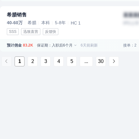
希腊销售
某某某
40-60万
希腊
本科
5-8年
HC 1
IPO上
SSS
迅致直营
反馈快
预计佣金
保证期：入职后6个月
6天前刷新
接单：2
83.2K
1
2
3
4
5
...
30