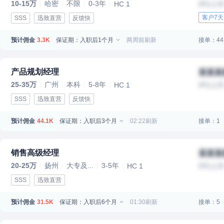
10-15万
哈密
不限
0-3年
HC 1
IPO上
客户7
SSS
迅致直营
反馈快
预计佣金
保证期：入职后1个月
两周前刷新
接单：44
3.3K
产品规划经理
某某某
25-35万
广州
本科
5-8年
HC 1
IPO上
SSS
迅致直营
反馈快
预计佣金
保证期：入职后3个月
02:22刷新
接单：1
44.1K
销售高级经理
某某某
20-25万
扬州
大专及...
3-5年
HC 1
IPO上
SSS
迅致直营
预计佣金
保证期：入职后6个月
01:30刷新
接单：5
31.5K