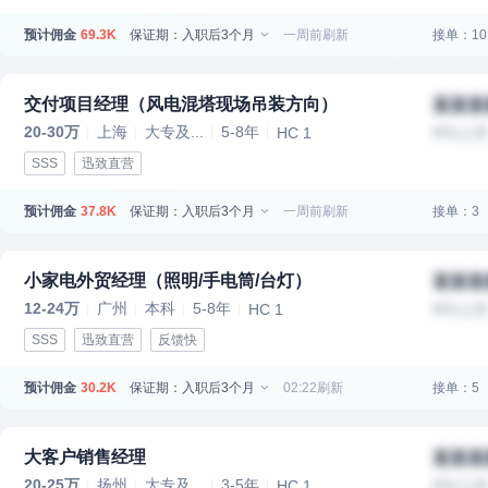
预计佣金
保证期：入职后3个月
一周前刷新
接单：10
69.3K
交付项目经理（风电混塔现场吊装方向）
某某某
20-30万
上海
大专及...
5-8年
HC 1
IPO上
SSS
迅致直营
预计佣金
保证期：入职后3个月
一周前刷新
接单：3
37.8K
小家电外贸经理（照明/手电筒/台灯）
某某某
12-24万
广州
本科
5-8年
HC 1
IPO上
SSS
迅致直营
反馈快
预计佣金
保证期：入职后3个月
02:22刷新
接单：5
30.2K
大客户销售经理
某某某
20-25万
扬州
大专及...
3-5年
HC 1
IPO上