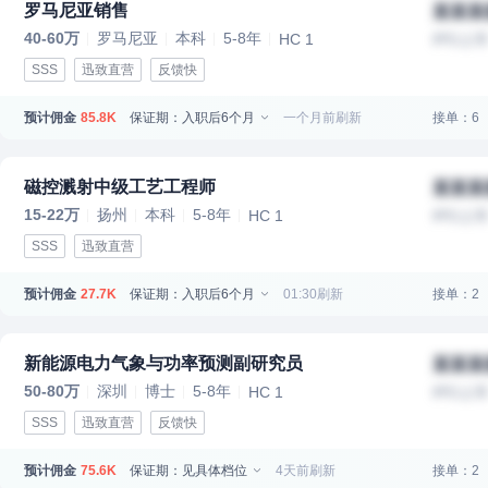
罗马尼亚销售
某某某
40-60万
罗马尼亚
本科
5-8年
HC 1
IPO上
SSS
迅致直营
反馈快
预计佣金
保证期：入职后6个月
一个月前刷新
接单：6
85.8K
磁控溅射中级工艺工程师
某某某
15-22万
扬州
本科
5-8年
HC 1
IPO上
SSS
迅致直营
预计佣金
保证期：入职后6个月
01:30刷新
接单：2
27.7K
新能源电力气象与功率预测副研究员
某某某
50-80万
深圳
博士
5-8年
HC 1
IPO上
SSS
迅致直营
反馈快
预计佣金
保证期：见具体档位
4天前刷新
接单：2
75.6K