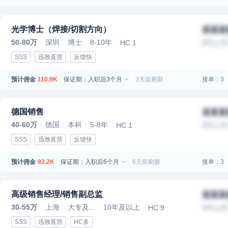
光学博士（焊接/切割方向）
某某某
50-80万
深圳
博士
8-10年
HC 1
IPO上
SSS
迅致直营
反馈快
预计佣金
保证期：入职后3个月
3天前刷新
接单：3
110.9K
德国销售
某某某
40-60万
德国
本科
5-8年
HC 1
IPO上
SSS
迅致直营
反馈快
预计佣金
保证期：入职后6个月
6天前刷新
接单：3
83.2K
高级销售经理/销售副总监
某某某
30-55万
上海
大专及...
10年及以上
HC 9
IPO上
SSS
迅致直营
HC多