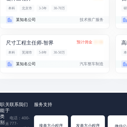
本科
北京市
3-5年
30-70万
研
技术推广服务
某知名公司
尺寸工程主任师-智界
预计佣金
23.1K
高
本科
芜湖市
5-8年
30-50万
本
汽车整车制造
某知名公司
职
关
联系我们
服务支持
能
于
类
电话：400-
别
777-
禾
接单方小程序
发单方小程序
微信公