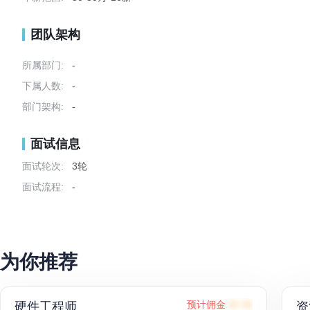
团队架构
所属部门:
-
下属人数:
-
部门架构:
-
面试信息
面试轮次:
3轮
面试流程:
-
为你推荐
硬件工程师
预计佣金
69.3K
资