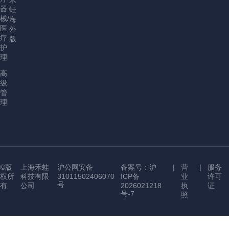
禾
器
蛙
械/
海
医
外
疗
版
护
理
高
级
管
理
©版
上海禾蛙
沪公网安备
备案号：沪
|
营
|
服务
权所
科技有限
31011502406070
ICP备
业
许可
号
有
公司
2026021218
执
证
号-7
照