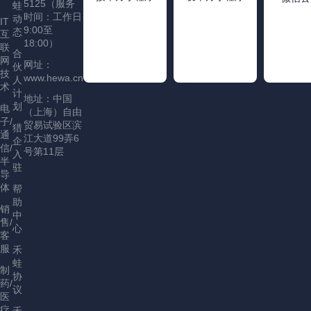
5125（服务
蛙
时间：工作日
动
IT
9:00至
态
互
18:00）
联
合
网
网址：
伙
技
www.hewa.cn
人
术
计
地址：中国
划
电
（上海）自由
子/
贸易试验区滨
猎
通
江大道99弄6
企
信/
号第11层
入
半
驻
导
体
帮
助
销
中
售/
心
客
服
禾
蛙
制
协
药/
议
医
疗