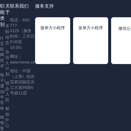
职
关
联系我们
服务支持
能
于
类
电话：400-
别
777-
禾
接单方小程序
发单方小程序
微信公
5125（服务
蛙
时间：工作日
动
IT
9:00至
态
互
18:00）
联
合
网
网址：
伙
技
www.hewa.cn
人
术
计
地址：中国
划
电
（上海）自由
子/
贸易试验区滨
猎
通
江大道99弄6
企
信/
号第11层
入
半
驻
导
体
帮
助
销
中
售/
心
客