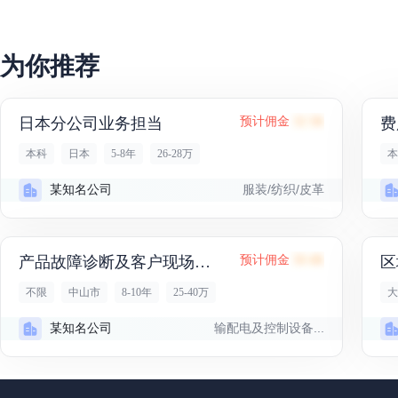
为你推荐
日本分公司业务担当
预计佣金
32.5K
费
本科
日本
5-8年
26-28万
本
服装/纺织/皮革
某知名公司
产品故障诊断及客户现场服...
预计佣金
50.4K
区
不限
中山市
8-10年
25-40万
大
输配电及控制设备...
某知名公司