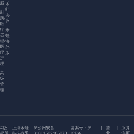
服
禾
蛙
制
协
药/
议
医
疗
禾
器
蛙
械/
海
医
外
疗
版
护
理
高
级
管
理
©版
上海禾蛙
沪公网安备
备案号：沪
|
营
|
服务
权所
科技有限
31011502406070
ICP备
业
许可