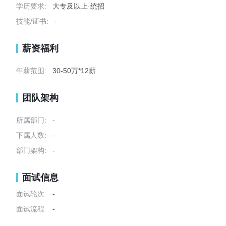
学历要求:
大专及以上·统招
技能/证书:
-
薪资福利
年薪范围:
30-50万*12薪
团队架构
所属部门:
-
下属人数:
-
部门架构:
-
面试信息
面试轮次:
-
面试流程:
-