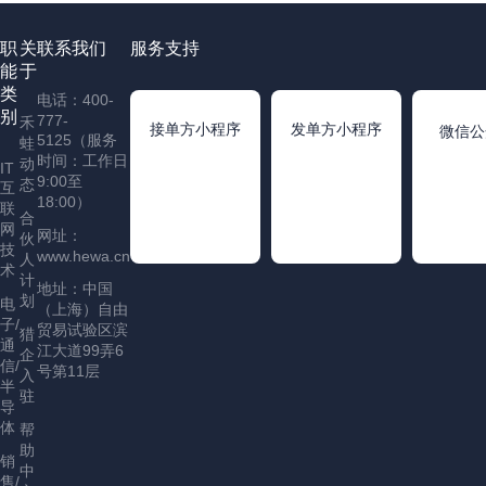
职
关
联系我们
服务支持
能
于
类
电话：400-
别
777-
禾
接单方小程序
发单方小程序
微信公
5125（服务
蛙
时间：工作日
动
IT
9:00至
态
互
18:00）
联
合
网
网址：
伙
技
www.hewa.cn
人
术
计
地址：中国
划
电
（上海）自由
子/
贸易试验区滨
猎
通
江大道99弄6
企
信/
号第11层
入
半
驻
导
体
帮
助
销
中
售/