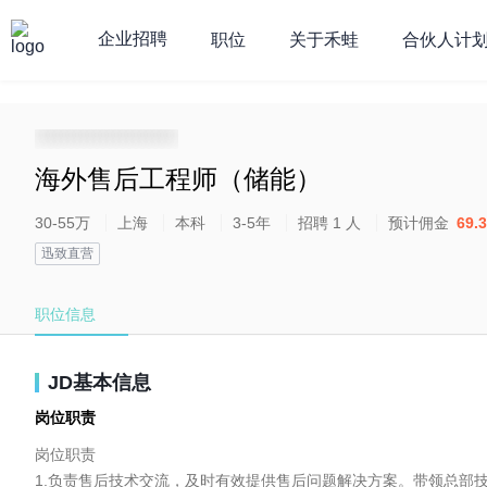
企业招聘
职位
关于禾蛙
合伙人计
**********************
海外售后工程师（储能）
30-55万
上海
本科
3-5年
招聘 1 人
预计佣金
69.
迅致直营
职位信息
JD基本信息
岗位职责
岗位职责

1.负责售后技术交流，及时有效提供售后问题解决方案。带领总部