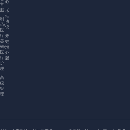
心
客
服
禾
蛙
制
协
药/
议
医
疗
禾
器
蛙
械/
海
医
外
疗
版
护
理
高
级
管
理