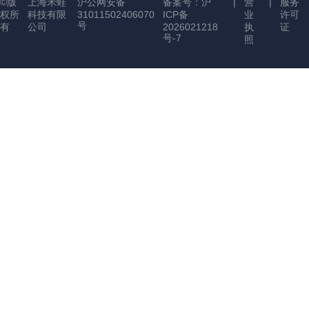
©版
上海禾蛙
沪公网安备
备案号：沪
|
营
|
服务
权所
科技有限
31011502406070
ICP备
业
许可
号
有
公司
2026021218
执
证
号-7
照