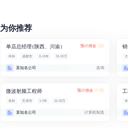
为你推荐
单店总经理{陕西、川渝）
预计佣金
54K
销
本科
成都市
8-10年
30-50万
大
咨询
某知名公司
微波射频工程师
预计佣金
37.8K
工
本科
天津市
3-5年
20-30万
本
计算机制造
某知名公司