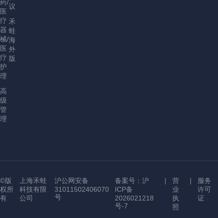
药/
议
医
疗
禾
器
蛙
械/
海
医
外
疗
版
护
理
高
级
管
理
©版
上海禾蛙
沪公网安备
备案号：沪
|
营
|
服务
权所
科技有限
31011502406070
ICP备
业
许可
号
有
公司
2026021218
执
证
号-7
照