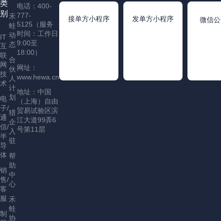
类
电话：400-
别
777-
禾
接单方小程序
发单方小程序
微信公
5125（服务
蛙
时间：工作日
动
IT
9:00至
态
互
18:00）
联
合
网
网址：
伙
技
www.hewa.cn
人
术
计
地址：中国
划
电
（上海）自由
子/
贸易试验区滨
猎
通
江大道99弄6
企
信/
号第11层
入
半
驻
导
体
帮
助
销
中
售/
心
客
服
禾
蛙
制
协