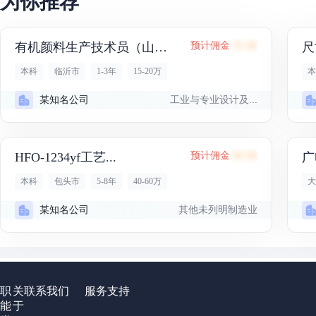
为你推荐
有机颜料生产技术员（山东...
预计佣金
25.2K
尺
本科
临沂市
1-3年
15-20万
本
工业与专业设计及...
某知名公司
HFO-1234yf工艺...
预计佣金
94.5K
广
本科
包头市
5-8年
40-60万
大
其他未列明制造业
某知名公司
职
关
联系我们
服务支持
能
于