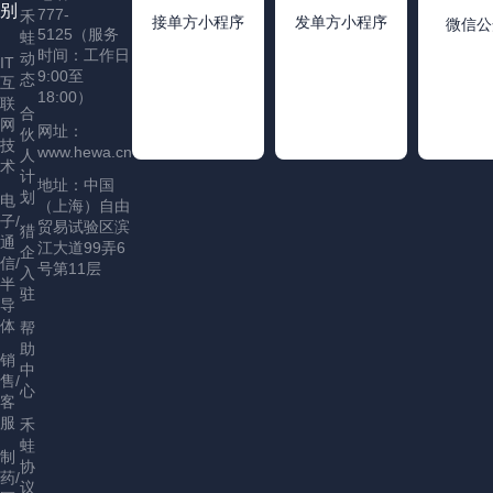
别
777-
禾
接单方小程序
发单方小程序
微信公
5125（服务
蛙
时间：工作日
动
IT
9:00至
态
互
18:00）
联
合
网
网址：
伙
技
www.hewa.cn
人
术
计
地址：中国
划
电
（上海）自由
子/
贸易试验区滨
猎
通
江大道99弄6
企
信/
号第11层
入
半
驻
导
体
帮
助
销
中
售/
心
客
服
禾
蛙
制
协
药/
议