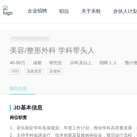
企业招聘
职位
关于禾蛙
合伙人计
**********************
美容/整形外科 学科带头人
40-80万
成都
研究生
10年及以上
招聘 1 人
预计
SSS
迅致直营
反馈快
职位信息
JD基本信息
岗位职责
1、牵头制定学科发展规划、年度工作计划，推动学科高质量发展，
2、主持学科临床诊疗、技术创新及疑难病例会诊，规范诊疗流程，