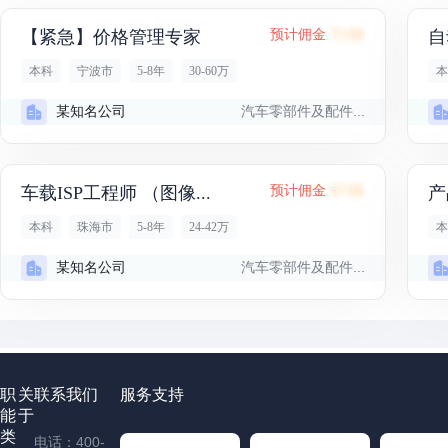
【紧急】价格管理专家
预计佣金
75.6K
自
本科
宁波市
5-8年
30-60万
本
汽车零部件及配件...
某知名公司
车载ISP工程师 （图像...
预计佣金
47.6K
产
本科
珠海市
5-8年
24-42万
本
汽车零部件及配件...
某知名公司
职
关
联系我们
服务支持
能
于
类
电话：400-