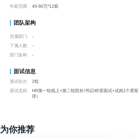
年薪范围:
40-80万*12薪
团队架构
所属部门:
-
下属人数:
-
部门架构:
-
面试信息
面试轮次:
2轮
面试流程:
HR第一轮线上+第二轮院长/书记/科室面试+试岗1个星
排）
为你推荐