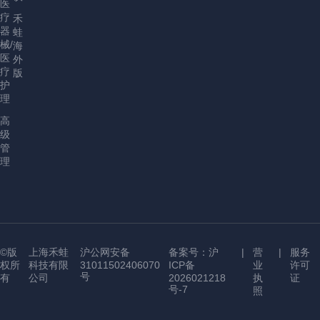
医
疗
禾
器
蛙
械/
海
医
外
疗
版
护
理
高
级
管
理
©版
上海禾蛙
沪公网安备
备案号：沪
|
营
|
服务
权所
科技有限
31011502406070
ICP备
业
许可
号
有
公司
2026021218
执
证
号-7
照