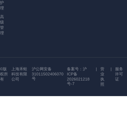
护
理
高
级
管
理
©版
上海禾蛙
沪公网安备
备案号：沪
|
营
|
服务
权所
科技有限
31011502406070
ICP备
业
许可
号
有
公司
2026021218
执
证
号-7
照