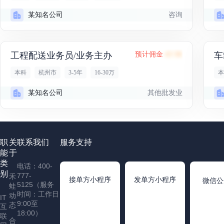
咨询
某知名公司
工程配送业务员/业务主办
预计佣金
43.5K
车
本科
杭州市
3-5年
16-30万
本
其他批发业
某知名公司
职
关
联系我们
服务支持
能
于
类
电话：400-
别
777-
禾
接单方小程序
发单方小程序
微信公
5125（服务
蛙
时间：工作日
动
IT
9:00至
态
互
18:00）
联
合