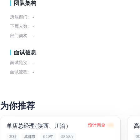
团队架构
所属部门:
-
下属人数:
-
部门架构:
-
面试信息
面试轮次:
-
面试流程:
-
为你推荐
单店总经理{陕西、川渝）
预计佣金
54K
高
本科
成都市
8-10年
30-50万
本