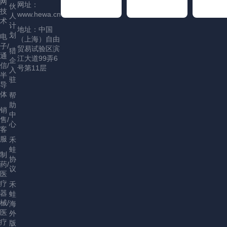
网
网址：
伙
技
www.hewa.cn
人
术
计
地址：中国
划
电
（上海）自由
子/
贸易试验区滨
猎
通
江大道99弄6
企
信/
号第11层
入
半
驻
导
体
帮
助
销
中
售/
心
客
服
禾
蛙
制
协
药/
议
医
疗
禾
器
蛙
械/
海
医
外
疗
版