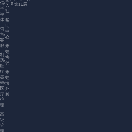
信/
号第11层
入
半
驻
导
体
帮
助
销
中
售/
心
客
服
禾
蛙
制
协
药/
议
医
疗
禾
器
蛙
械/
海
医
外
疗
版
护
理
高
级
管
理