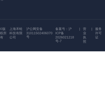
©版
上海禾蛙
沪公网安备
备案号：沪
|
营
|
服务
权所
科技有限
31011502406070
ICP备
业
许可
号
有
公司
2026021218
执
证
号-7
照