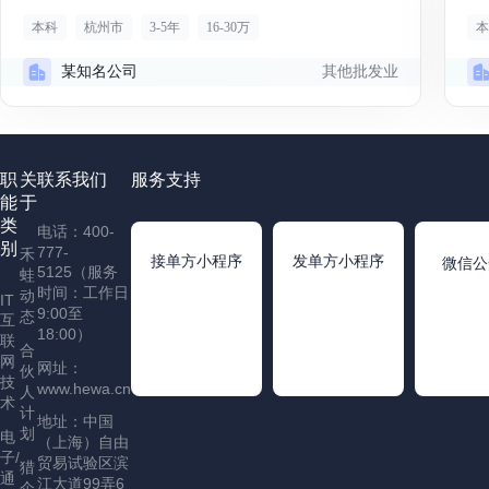
本科
杭州市
3-5年
16-30万
本
其他批发业
某知名公司
职
关
联系我们
服务支持
能
于
类
电话：400-
别
777-
禾
接单方小程序
发单方小程序
微信公
5125（服务
蛙
时间：工作日
动
IT
9:00至
态
互
18:00）
联
合
网
网址：
伙
技
www.hewa.cn
人
术
计
地址：中国
划
电
（上海）自由
子/
贸易试验区滨
猎
通
江大道99弄6
企