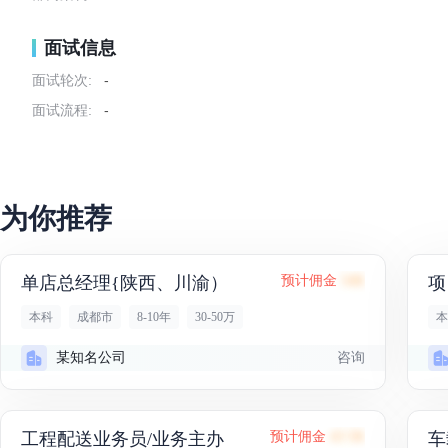
面试信息
面试轮次:
-
面试流程:
-
为你推荐
单店总经理{陕西、川渝）
预计佣金
54K
项
本科
成都市
8-10年
30-50万
本
咨询
某知名公司
工程配送业务员/业务主办
预计佣金
43.5K
车