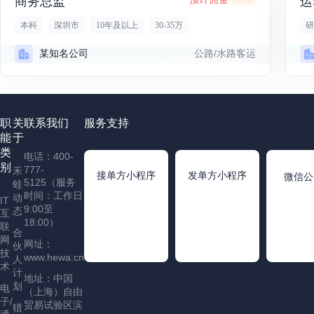
商务总监
运
本科
深圳市
10年及以上
30-35万
研
公路/水路客运
某知名公司
职
关
联系我们
服务支持
能
于
类
电话：400-
别
777-
禾
接单方小程序
发单方小程序
微信公
5125（服务
蛙
时间：工作日
动
IT
9:00至
态
互
18:00）
联
合
网
网址：
伙
技
www.hewa.cn
人
术
计
地址：中国
划
电
（上海）自由
子/
贸易试验区滨
猎