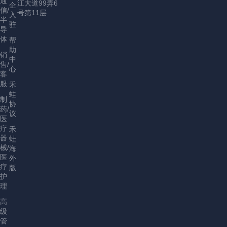
通
江大道99弄6
企
信/
号第11层
入
半
驻
导
体
帮
助
销
中
售/
心
客
服
禾
蛙
制
协
药/
议
医
疗
禾
器
蛙
械/
海
医
外
疗
版
护
理
高
级
管