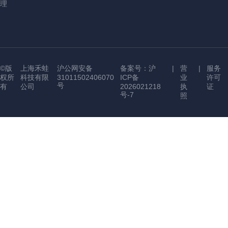
理
©版
上海禾蛙
沪公网安备
备案号：沪
|
营
|
服务
权所
科技有限
31011502406070
ICP备
业
许可
号
有
公司
2026021218
执
证
号-7
照