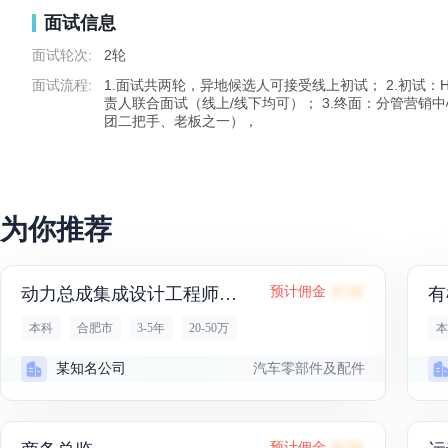
面试信息
面试轮次:
2轮
面试流程:
1.面试共两轮，异地候选人可接受线上初试； 2.初试：H
责人联合面试（线上/线下均可）； 3.终面：分管营销
团二把手、老板之一），
为你推荐
动力总成集成设计工程师（...
预计佣金
28.4K
本科
合肥市
3-5年
20-50万
本
汽车零部件及配件
某知名公司
预计佣金
40.6K