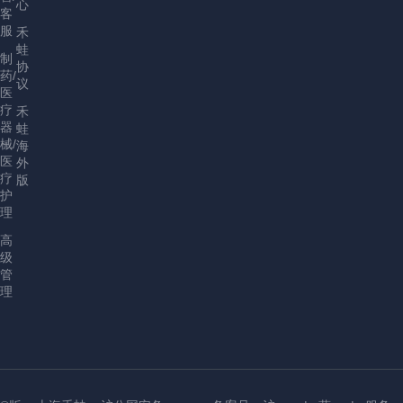
心
客
服
禾
蛙
制
协
药/
议
医
疗
禾
器
蛙
械/
海
医
外
疗
版
护
理
高
级
管
理