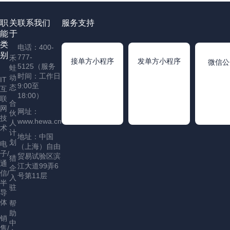
职
关
联系我们
服务支持
能
于
类
电话：400-
别
777-
禾
接单方小程序
发单方小程序
微信公
5125（服务
蛙
时间：工作日
动
IT
9:00至
态
互
18:00）
联
合
网
网址：
伙
技
www.hewa.cn
人
术
计
地址：中国
划
电
（上海）自由
子/
贸易试验区滨
猎
通
江大道99弄6
企
信/
号第11层
入
半
驻
导
体
帮
助
销
中
售/