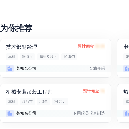
为你推荐
技术部副经理
预计佣金
58.2K
电
本科
珠海市
10年及以上
40-50万
研
石油开采
某知名公司
机械安装吊装工程师
预计佣金
7K
热
本科
烟台市
5-8年
24-26万
本
专用仪器仪表制造
某知名公司