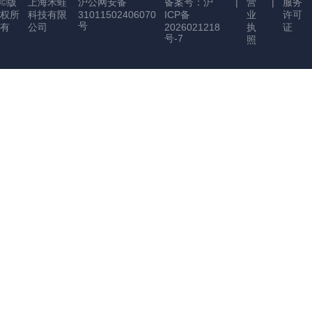
©版
上海禾蛙
沪公网安备
备案号：沪
|
营
|
服务
权所
科技有限
31011502406070
ICP备
业
许可
号
有
公司
2026021218
执
证
号-7
照