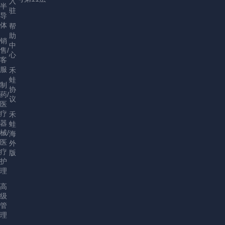
入
半
驻
导
体
帮
助
销
中
售/
心
客
服
禾
蛙
制
协
药/
议
医
疗
禾
器
蛙
械/
海
医
外
疗
版
护
理
高
级
管
理