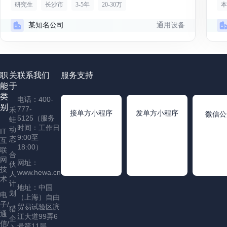
研究生
长沙市
3-5年
20-30万
本
通用设备
某知名公司
职
关
联系我们
服务支持
能
于
类
电话：400-
别
777-
禾
接单方小程序
发单方小程序
微信公
5125（服务
蛙
时间：工作日
动
IT
9:00至
态
互
18:00）
联
合
网
网址：
伙
技
www.hewa.cn
人
术
计
地址：中国
划
电
（上海）自由
子/
贸易试验区滨
猎
通
江大道99弄6
企
信/
号第11层