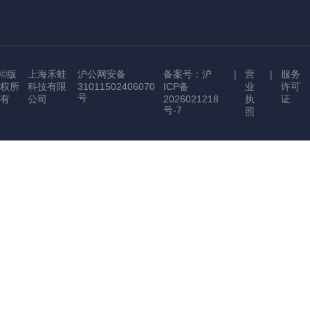
©版
上海禾蛙
沪公网安备
备案号：沪
|
营
|
服务
权所
科技有限
31011502406070
ICP备
业
许可
号
有
公司
2026021218
执
证
号-7
照