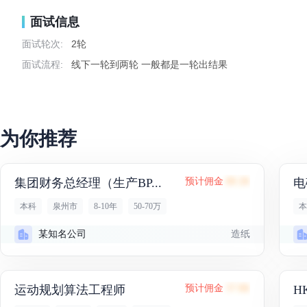
面试信息
面试轮次:
2轮
面试流程:
线下一轮到两轮 一般都是一轮出结果
为你推荐
集团财务总经理（生产BP...
预计佣金
88.2K
电
本科
泉州市
8-10年
50-70万
本
造纸
某知名公司
运动规划算法工程师
预计佣金
37.8K
H