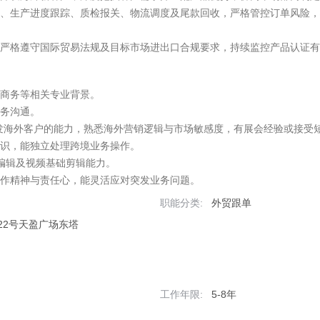
订、生产进度跟踪、质检报关、物流调度及尾款回收，严格管控订单风险
。严格遵守国际贸易法规及目标市场进出口合规要求，持续监控产品认证
商务等相关专业背景。

务沟通。

开发海外客户的能力，熟悉海外营销逻辑与市场敏感度，有展会经验或接受短
识，能独立处理跨境业务操作。

单编辑及视频基础剪辑能力。

协作精神与责任心，能灵活应对突发业务问题。
职能分类:
外贸跟单
22号天盈广场东塔
工作年限:
5-8年