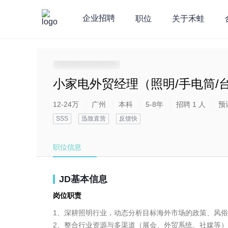
企业招聘
职位
关于禾蛙
**********************
小家电外贸经理（照明/手电筒/
12-24万
广州
本科
5-8年
招聘 1 人
预
SSS
迅致直营
反馈快
职位信息
JD基本信息
岗位职责
1、深耕照明行业，动态分析目标海外市场的政策、风俗
2、整合行业资源与多渠道（展会、外贸系统、社媒等）