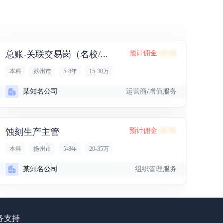
总账-关联交易岗（名校/...
预计佣金
10.1K
本科
苏州市
5-8年
15-30万
运营商/增值服务
某知名公司
蚀刻生产主管
预计佣金
50.7K
本科
扬州市
5-8年
20-35万
组织管理服务
某知名公司
务支持