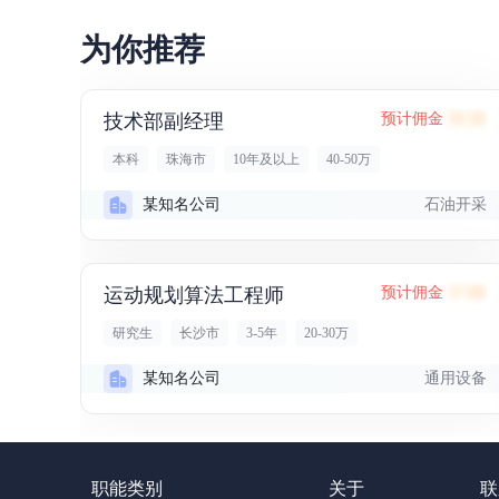
为你推荐
技术部副经理
预计佣金
58.2K
本科
珠海市
10年及以上
40-50万
石油开采
某知名公司
运动规划算法工程师
预计佣金
37.8K
研究生
长沙市
3-5年
20-30万
通用设备
某知名公司
职能类别
关于
联