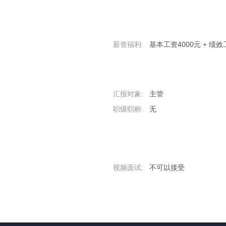
薪资福利:
基本工资4000元 + 绩效
汇报对象:
主管
职级职称:
无
视频面试:
不可以接受