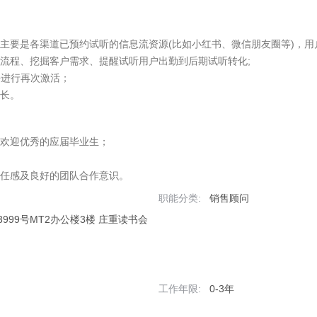
主要是各渠道已预约试听的信息流资源(比如小红书、微信朋友圈等)，用户
流程、挖掘客户需求、提醒试听用户出勤到后期试听转化;

进行再次激活；

增长。
欢迎优秀的应届毕业生；

责任感及良好的团队合作意识。
职能分类:
销售顾问
99号MT2办公楼3楼 庄重读书会
工作年限:
0-3年