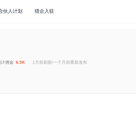
合伙人计划
猎企入驻
预计佣金
6.5K
1天前刷新/一个月前重新发布