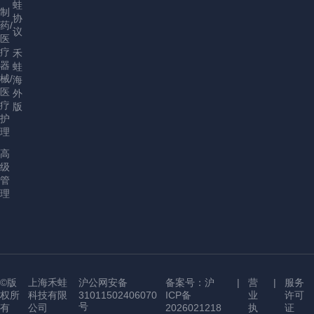
蛙
制
协
药/
议
医
疗
禾
器
蛙
械/
海
医
外
疗
版
护
理
高
级
管
理
©版
上海禾蛙
沪公网安备
备案号：沪
|
营
|
服务
权所
科技有限
31011502406070
ICP备
业
许可
号
有
公司
2026021218
执
证