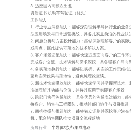
3. 适应国内高频次出差

资质证书 机动车驾驶证（优先）

工作能力

1. 行业专业洞察能力：能够深刻理解半导体行业的业务流
型应用场景与日常运营挑战，具备扎实且前沿的行业认知
2. 问题分析与方案设计能力：能够深刻理解客户的实际业
或痛点，据此提供可落地的技术解决方案。

3. 客户场景适配能力：能够快速适应面向客户的工作环境
完成客户交流、技术讲解与需求深挖，具备强客户导向思
4. 务实落地执行能力：能够以实操、务实的工作思维推进
聚焦实际效果与落地性，避免纯理论空谈。

5. 新技术快速吸收能力：能够快速学习并掌握新技术、新
准确理解其功能与价值，并将其应用于实际客户场景

6. 跨部门协同沟通能力：具备优秀的沟通表达能力，能够
接客户、销售与工程团队，推动跨部门协作与项目推进

7. 商机挖掘与推进能力：能够独立识别并深挖客户潜在需
机，配合销售团队推动项目全流程落地
所属行业:
半导体/芯片/集成电路