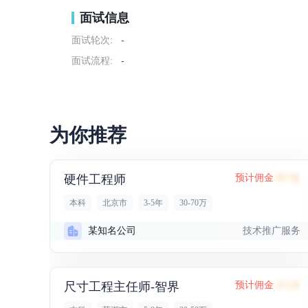
面试信息
面试轮次:
-
面试流程:
-
为你推荐
硬件工程师
预计佣金
69.3K
本科
北京市
3-5年
30-70万
技术推广服务
某知名公司
尺寸工程主任师-智界
预计佣金
23.1K