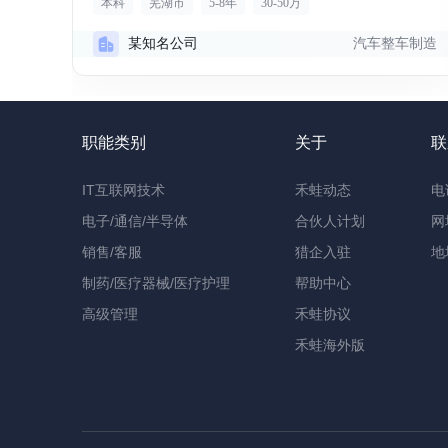
本科
芜湖市
5-8年
30-50万
汽车整车制造
某知名公司
职能类别
关于
联
IT互联网技术
禾蛙动态
电
电子/通信/半导体
合伙人计划
网
销售/客服
猎企入驻
地
制药/医疗器械/医疗护理
帮助中心
高级管理
禾蛙协议
禾蛙海外版