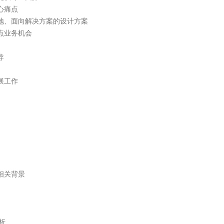
痛点

地、面向解决方案的设计方案

点业务机会



工作

关背景

析
