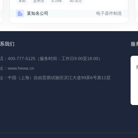
本科
苏州市
8-10年
40-50万
电子器件制造
某知名公司
系我们
服
话：400-777-5125（服务时间：工作日9:00至18:00）
址：www.hewa.cn
址：中国（上海）自由贸易试验区滨江大道99弄6号第11层