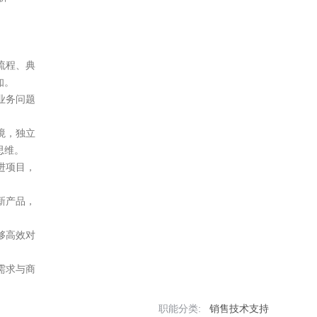
程、典

。

务问题

，独立

维。

项目，

产品，

高效对

求与商

职能分类:
销售技术支持