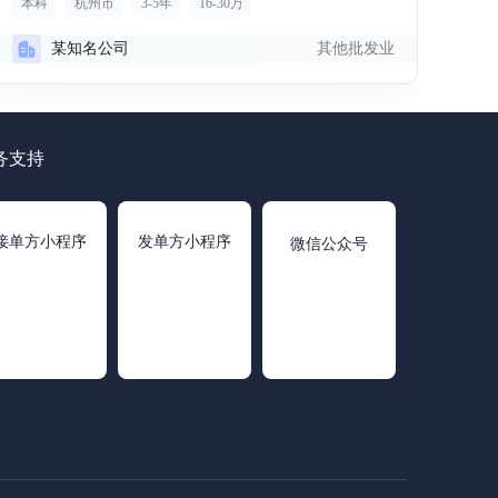
本科
杭州市
3-5年
16-30万
其他批发业
某知名公司
务支持
接单方小程序
发单方小程序
微信公众号