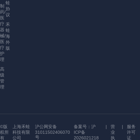
蛙
制
协
药/
议
医
疗
禾
器
蛙
械/
海
医
外
疗
版
护
理
高
级
管
理
©版
上海禾蛙
沪公网安备
备案号：沪
|
营
|
服务
权所
科技有限
31011502406070
ICP备
业
许可
号
有
公司
2026021218
执
证