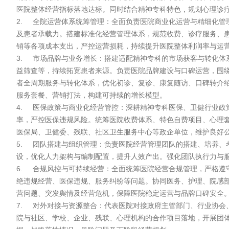
医院整体经营指标落地达标。同时结合精神专科特色，规划心理诊疗
2.	全院运营体系统筹管理：全面负责医院商业化运营与精细化管理，统筹门诊、住院、康复、心理咨询、复诊随访等全业务链路流程优化，提升患者接诊效率、床位周转率、复诊率
及患者承载力。搭建标准化经营管理体系，规范收费、诊疗服务、
销等各项成本支出，严控运营损耗，持续提升医院整体利润率与运营
3.	市场品牌与业务增长：搭建适配精神专科的市场获客与转化体系，统筹线上线下营销渠道运营，包括短视频科普、线上咨询、社群随访、本地推广、异业合作、渠道转诊、社区公
益筛查等，持续拓宽患者来源。负责医院品牌建设与口碑运营，围
者全周期服务与转化体系，优化初诊、复诊、康复随访、口碑转介
服务套餐、营销打法，构建可持续的增长模型。

4.	医保政策与商业化经营管控：深耕精神专科医保、卫健行业政策，精准把控医保报销规则、收费规范、监管要求，制定合规的医保经营策略，优化医保结算流程，提升医保回款效
率，严控医保违规风险。统筹医院收费体系、特色自费项目、心理
医保局、卫健委、残联、社区卫生服务中心等政企单位，维护良好公
5.	团队搭建与组织管理：负责医院经营管理团队的搭建、培养、考核与赋能，完善各部门岗位职责、绩效考核与激励机制，打造高效、专业的经营运营团队。统筹全院人才梯队建
设，优化人力架构与编制配置，提升人效产出。强化团队执行力与服
6.	合规风控与可持续经营：全面统筹医院经营合规管理，严格遵守医疗卫生行业法规、医保政策、物价收费标准、医疗安全条例，排查经营、财务、营销、医疗服务等各类风险，杜
绝违规经营、医保违规、服务纠纷等问题。协同医务、护理、院感
营问题、突发舆情及经营危机，保障医院稳定运营与品牌口碑安全。
7.	对外对接与资源整合：代表医院对接政府主管部门、行业协会、合作机构、渠道资源，维护高端公共关系，整合行业资源、医疗合作资源、公益资源，拓展医院业务边界。推动医
院与社区、学校、企业、残联、心理机构的合作项目落地，开展团