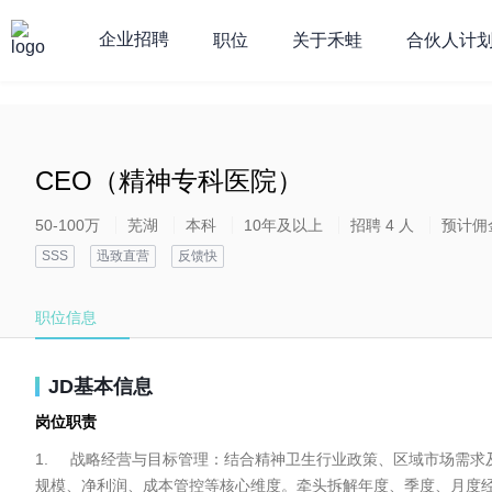
企业招聘
职位
关于禾蛙
合伙人计
**********************
CEO（精神专科医院）
50-100万
芜湖
本科
10年及以上
招聘 4 人
预计佣
SSS
迅致直营
反馈快
职位信息
JD基本信息
岗位职责
1.	战略经营与目标管理：结合精神卫生行业政策、区域市场需求及集团战略，制定医院中长期经营发展规划、年度经营方案及量化业绩指标，涵盖门诊量、住院人次、客单价、营收
规模、净利润、成本管控等核心维度。牵头拆解年度、季度、月度