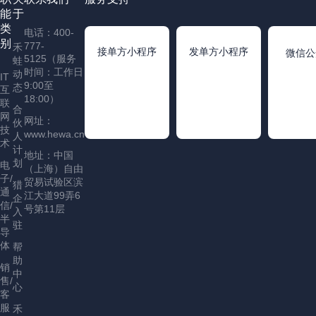
能
于
类
电话：400-
别
777-
禾
接单方小程序
发单方小程序
微信公
5125（服务
蛙
时间：工作日
动
IT
9:00至
态
互
18:00）
联
合
网
网址：
伙
技
www.hewa.cn
人
术
计
地址：中国
划
电
（上海）自由
子/
贸易试验区滨
猎
通
江大道99弄6
企
信/
号第11层
入
半
驻
导
体
帮
助
销
中
售/
心
客
服
禾