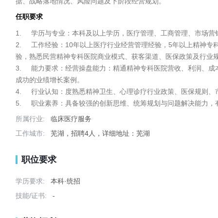
据、战略落地情况、风险问题及下阶段经营规划。
任职要求
1.	学历与专业：本科及以上学历，医疗管理、工商管理、市场营销、公共卫生、心理学、精神卫生等相关专业优先。

2.	工作经验：10年以上医疗行业经营管理经验，5年以上精神专科医院/心理专科医院高层经营管理经验，有完整的医院从业绩爬坡、体系搭建、品牌增长到盈利提效的全周期操盘经
验，熟悉民营精神专科医院商业模式、获客渠道、医保政策及行业规
3.	能力要求：经营操盘能力：精通精神专科医院营收、利润、成本、人效、周转率等核心经营指标管控，具备独立制定年度经营方案、落地业绩目标、实现盈利增长的实战能力，有
成功的业绩增长案例。

4.	行业认知：度熟悉精神卫生、心理诊疗行业政策、医保规则、市场业态、竞品打法，掌握青少年心理、睡眠障碍、成瘾治疗、老年精神康复等特色业务运营逻辑。

5.	职业素养：具备较强的创新思维、统筹规划与问题解决能
所属行业:
临床医疗服务
工作城市:
芜湖，招聘4人，详细地址：芜湖
职位要求
学历要求:
本科·统招
技能/证书:
-