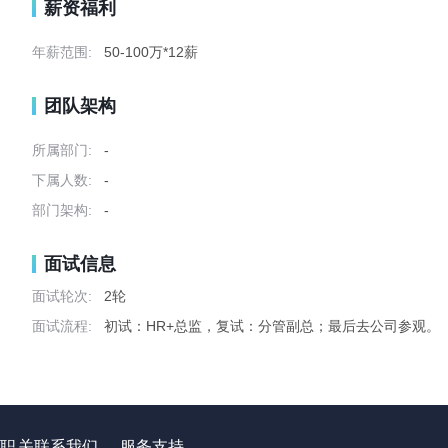
薪资福利
年薪范围:
50-100万*12薪
团队架构
所属部门:
-
下属人数:
-
部门架构:
-
面试信息
面试轮次:
2轮
面试流程:
初试：HR+总监，复试：分管副总；最后去公司参观。
职
关
联系我们
服务支持