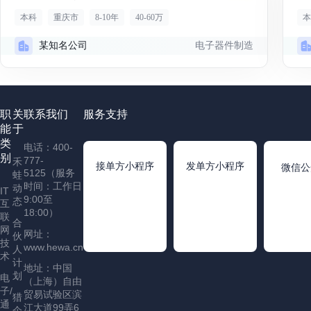
本科
重庆市
8-10年
40-60万
本
电子器件制造
某知名公司
职
关
联系我们
服务支持
能
于
类
电话：400-
别
777-
禾
接单方小程序
发单方小程序
微信公
5125（服务
蛙
时间：工作日
动
IT
9:00至
态
互
18:00）
联
合
网
网址：
伙
技
www.hewa.cn
人
术
计
地址：中国
划
电
（上海）自由
子/
贸易试验区滨
猎
通
江大道99弄6
企