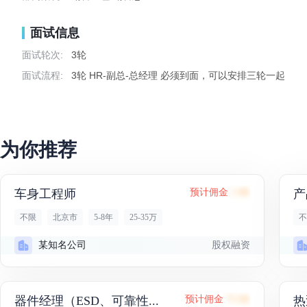
面试信息
面试轮次:
3轮
面试流程:
3轮 HR-副总-总经理 必须到面，可以安排三轮一起
为你推荐
车身工程师
预计佣金
1.8K
不限
北京市
5-8年
25-35万
不
股权融资
某知名公司
器件经理（ESD、可靠性...
预计佣金
75.6K
热