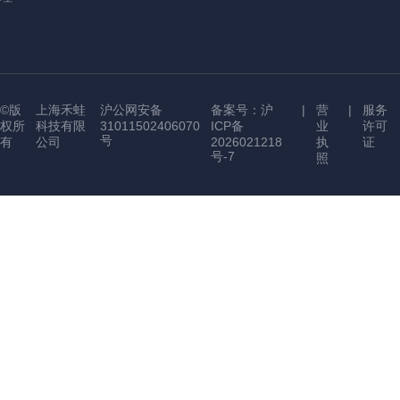
©版
上海禾蛙
沪公网安备
备案号：沪
|
营
|
服务
权所
科技有限
31011502406070
ICP备
业
许可
号
有
公司
2026021218
执
证
号-7
照