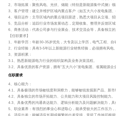
2、市场拓展：聚焦风电、光伏、储能（特别是新能源集中式侧）领
3、客户管理：建立并维护区域内重点客户（如五大六小发电集团、
4、项目运作：主导区域内的重点项目跟进，熟悉大项目从立项、招
5、竞品分析：追踪行业市场发展动态，定期收集、整理并反馈区域
6、商务活动：代表公司参与行业展会、技术交流会等，具备独立的
【任职要求】

1、年龄学历：年龄30-35岁优先，大专及以上学历，电气工程、自
2、行业经验：具有3-5年以上新能源行业销售经验，必须拥有风电
3、资源积累：

3.1、熟悉新能源电力行业的组织架构及业务决策流程。

3.2、具备优质的客户资源，拥有“五大六小”发电集团、省属能源
任职要求
4、核心能力：

4.1、具备极强的市场敏锐度和洞察力，能够敏锐发掘新产品、新市
4.2、具备独立的市场开拓能力、公关能力和大项目风险控制能力。

4.3、具备优秀的沟通表达能力、逻辑分析能力及问题解决能力，具
5、职业素养：有强烈的事业心和进取心，能承受较大的工作压力，
6、适应出差：能够适应长期或频繁的出差安排，常驻工作地可根据