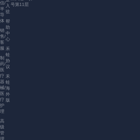
信/
号第11层
入
半
驻
导
体
帮
助
销
中
售/
心
客
服
禾
蛙
制
协
药/
议
医
疗
禾
器
蛙
械/
海
医
外
疗
版
护
理
高
级
管
理