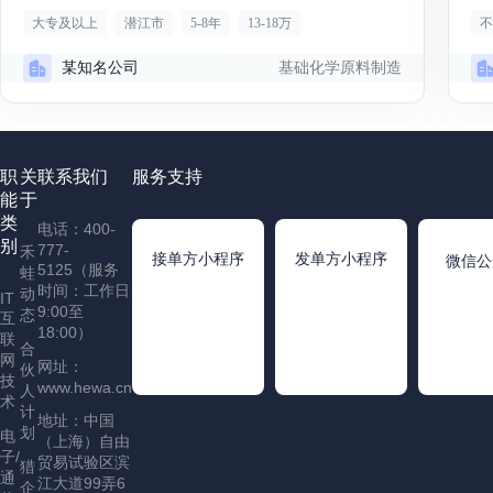
大专及以上
潜江市
5-8年
13-18万
不
基础化学原料制造
某知名公司
职
关
联系我们
服务支持
能
于
类
电话：400-
别
777-
禾
接单方小程序
发单方小程序
微信公
5125（服务
蛙
时间：工作日
动
IT
9:00至
态
互
18:00）
联
合
网
网址：
伙
技
www.hewa.cn
人
术
计
地址：中国
划
电
（上海）自由
子/
贸易试验区滨
猎
通
江大道99弄6
企