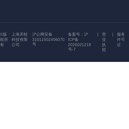
©版
上海禾蛙
沪公网安备
备案号：沪
|
营
|
服务
权所
科技有限
31011502406070
ICP备
业
许可
号
有
公司
2026021218
执
证
号-7
照