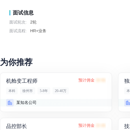
面试信息
面试轮次:
2轮
面试流程:
HR+业务
为你推荐
机舱变工程师
预计佣金
38.9K
本科
徐州市
5-8年
20-40万
本
某知名公司
品控部长
预计佣金
20.4K
技