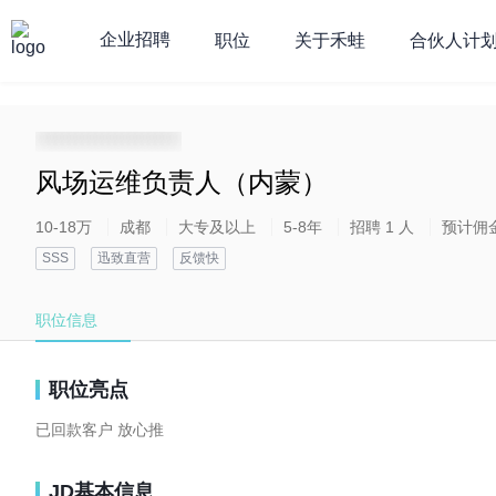
企业招聘
职位
关于禾蛙
合伙人计
**********************
风场运维负责人（内蒙）
10-18万
成都
大专及以上
5-8年
招聘 1 人
预计佣
SSS
迅致直营
反馈快
职位信息
职位亮点
已回款客户 放心推
JD基本信息