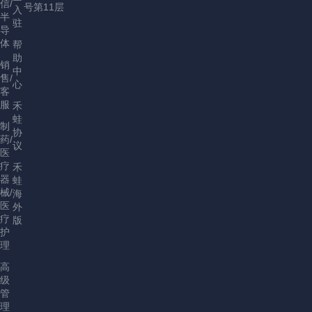
信/
号第11层
入
半
驻
导
体
帮
助
销
中
售/
心
客
服
禾
蛙
制
协
药/
议
医
疗
禾
器
蛙
械/
海
医
外
疗
版
护
理
高
级
管
理