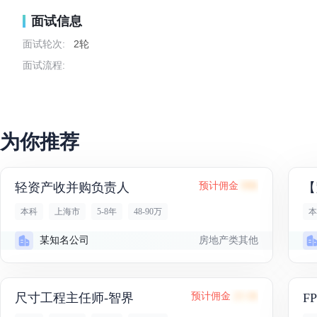
面试信息
面试轮次:
2轮
面试流程:
为你推荐
轻资产收并购负责人
预计佣金
99K
【
本科
上海市
5-8年
48-90万
本
房地产类其他
某知名公司
尺寸工程主任师-智界
预计佣金
23.1K
F