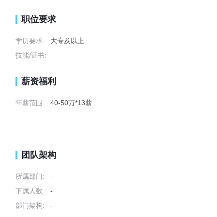
职位要求
学历要求:
大专及以上
技能/证书:
-
薪资福利
年薪范围:
40-50万*13薪
团队架构
所属部门:
-
下属人数:
-
部门架构:
-