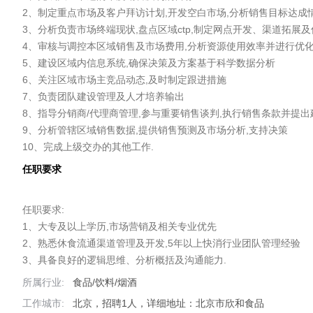
2、制定重点市场及客户拜访计划,开发空白市场,分析销售目标达成
3、分析负责市场终端现状,盘点区域ctp,制定网点开发、渠道拓展及
4、审核与调控本区域销售及市场费用,分析资源使用效率并进行优化
5、建设区域内信息系统,确保决策及方案基于科学数据分析

6、关注区域市场主竞品动态,及时制定跟进措施

7、负责团队建设管理及人才培养输出

8、指导分销商/代理商管理,参与重要销售谈判,执行销售条款并提出建
9、分析管辖区域销售数据,提供销售预测及市场分析,支持决策

10、完成上级交办的其他工作.
任职要求
任职要求:

1、大专及以上学历,市场营销及相关专业优先

2、熟悉休食流通渠道管理及开发,5年以上快消行业团队管理经验

3、具备良好的逻辑思维、分析概括及沟通能力.
所属行业:
食品/饮料/烟酒
工作城市:
北京，招聘1人，详细地址：北京市欣和食品