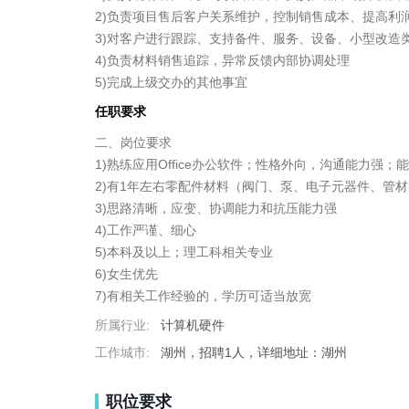
2)负责项目售后客户关系维护，控制销售成本、提高利润
3)对客户进行跟踪、支持备件、服务、设备、小型改造
4)负责材料销售追踪，异常反馈内部协调处理

5)完成上级交办的其他事宜
任职要求
二、岗位要求

1)熟练应用Office办公软件；性格外向，沟通能力强；
2)有1年左右零配件材料（阀门、泵、电子元器件、管材
3)思路清晰，应变、协调能力和抗压能力强

4)工作严谨、细心

5)本科及以上；理工科相关专业

6)女生优先

7)有相关工作经验的，学历可适当放宽
所属行业:
计算机硬件
工作城市:
湖州，招聘1人，详细地址：湖州
职位要求