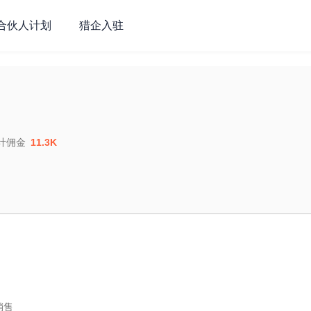
合伙人计划
猎企入驻
计佣金
11.3K
售
