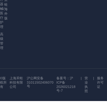
禾
器
蛙
械/
海
医
外
疗
版
护
理
高
级
管
理
©版
上海禾蛙
沪公网安备
备案号：沪
|
营
|
服务
权所
科技有限
31011502406070
ICP备
业
许可
号
有
公司
2026021218
执
证
号-7
照