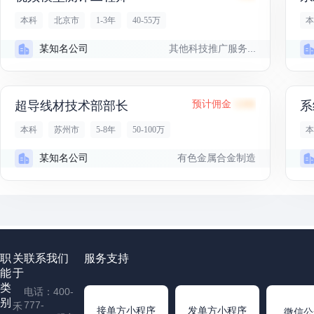
本科
北京市
1-3年
40-55万
本
其他科技推广服务...
某知名公司
超导线材技术部部长
预计佣金
126K
本科
苏州市
5-8年
50-100万
本
有色金属合金制造
某知名公司
职
关
联系我们
服务支持
能
于
类
电话：400-
别
777-
禾
接单方小程序
发单方小程序
微信公