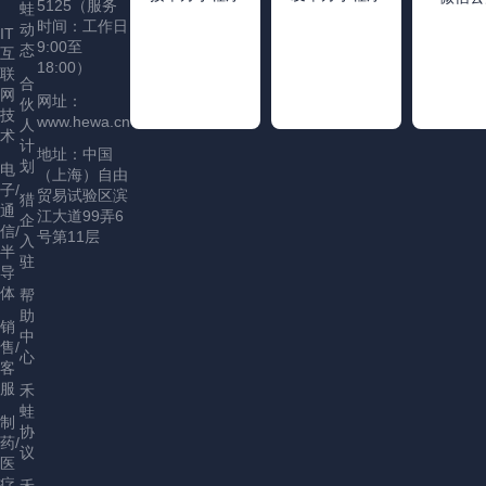
5125（服务
蛙
时间：工作日
动
IT
9:00至
态
互
18:00）
联
合
网
网址：
伙
技
www.hewa.cn
人
术
计
地址：中国
划
电
（上海）自由
子/
贸易试验区滨
猎
通
江大道99弄6
企
信/
号第11层
入
半
驻
导
体
帮
助
销
中
售/
心
客
服
禾
蛙
制
协
药/
议
医
疗