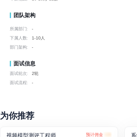
团队架构
所属部门:
-
下属人数:
1-10人
部门架构:
-
面试信息
面试轮次:
2轮
面试流程:
-
为你推荐
视频模型测评工程师
预计佣金
52K
系