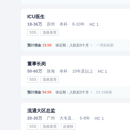
ICU医生
18-36万
苏州
本科
8-10年
HC 1
SSS
迅致直营
预计佣金
保证期：入职后3个月
一周前刷新
19.5K
董事长岗
50-60万
珠海
本科
10年及以上
HC 1
SSS
迅致直营
预计佣金
保证期：入职后3个月
01:19刷新
94.5K
流通大区总监
20-30万
广州
大专及...
5-8年
HC 1
SSS
迅致直营
反馈快