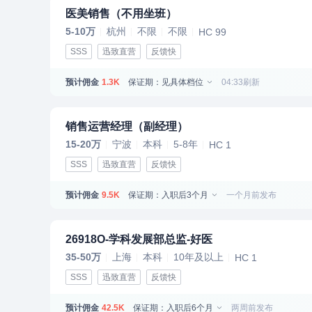
医美销售（不用坐班）
5-10万
杭州
不限
不限
HC 99
SSS
迅致直营
反馈快
预计佣金
保证期：见具体档位
04:33刷新
1.3K
销售运营经理（副经理）
15-20万
宁波
本科
5-8年
HC 1
SSS
迅致直营
反馈快
预计佣金
保证期：入职后3个月
一个月前发布
9.5K
26918O-学科发展部总监-好医
35-50万
上海
本科
10年及以上
HC 1
SSS
迅致直营
反馈快
预计佣金
保证期：入职后6个月
两周前发布
42.5K