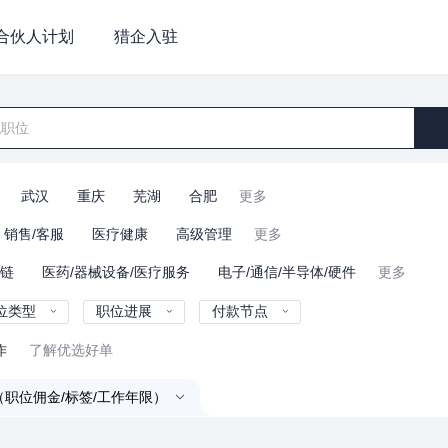
合伙人计划
猎企入驻
武汉
重庆
芜湖
合肥
更多
销售/客服
医疗健康
高级管理
更多
业链
医药/器械设备/医疗服务
电子/通信/半导体/硬件
更多
位类型
职位进展
付款节点
作
了解优选好单
（职位佣金/标签/工作年限）