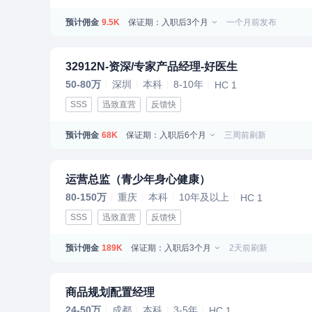
预计佣金
保证期：入职后3个月
一个月前发布
9.5K
32912N-资深/专家产品经理-好医生
50-80万
深圳
本科
8-10年
HC 1
SSS
迅致直营
反馈快
预计佣金
保证期：入职后6个月
三周前刷新
68K
运营总监（青少年身心健康）
80-150万
重庆
本科
10年及以上
HC 1
SSS
迅致直营
反馈快
预计佣金
保证期：入职后3个月
2天前刷新
189K
商品规划配置经理
24-50万
成都
本科
3-5年
HC 1