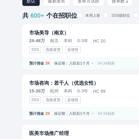
默认
最新发布
发单方活跃
接单数
共
600+
个在招职位
本周上新
SSS级职位
市场美导（南京）
24-48万
南京
本科
0-3年
HC 20
SSS
迅致直营
反馈快
预计佣金
保证期：入职后1个月
04:34刷新
2K
市场咨询：若干人（优选女性）
15-30万
杭州
本科
0-3年
HC 99
SSS
迅致直营
反馈快
预计佣金
保证期：入职后1个月
04:34刷新
2K
医美市场推广经理