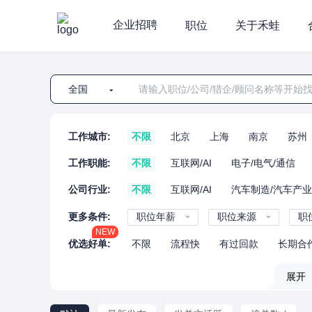
企业招聘
职位
关于禾蛙
全国
工作城市:
不限
北京
上海
南京
苏州
工作职能:
不限
互联网/AI
电子/电气/通信
公司行业:
不限
互联网/AI
汽车制造/汽车产
更多条件:
职位年薪
职位来源
职
NEW
优选好单:
不限
流程快
有过回款
长期合
展开