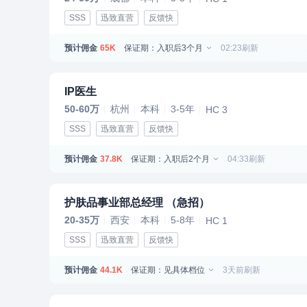
SSS
迅致直营
反馈快
预计佣金
保证期：入职后3个月
02:23刷新
65K
IP医生
50-60万
杭州
本科
3-5年
HC 3
SSS
迅致直营
反馈快
预计佣金
保证期：入职后2个月
04:33刷新
37.8K
护肤品事业部总经理 （急招）
20-35万
西安
本科
5-8年
HC 1
SSS
迅致直营
反馈快
预计佣金
保证期：见具体档位
3天前刷新
44.1K