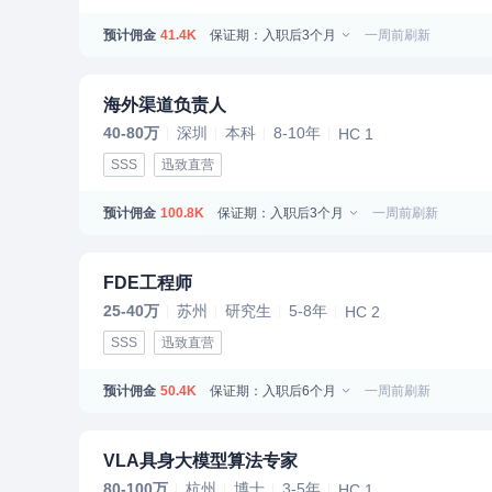
预计佣金
保证期：入职后3个月
一周前刷新
41.4K
海外渠道负责人
40-80万
深圳
本科
8-10年
HC 1
SSS
迅致直营
预计佣金
保证期：入职后3个月
一周前刷新
100.8K
FDE工程师
25-40万
苏州
研究生
5-8年
HC 2
SSS
迅致直营
预计佣金
保证期：入职后6个月
一周前刷新
50.4K
VLA具身大模型算法专家
80-100万
杭州
博士
3-5年
HC 1