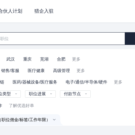
合伙人计划
猎企入驻
武汉
重庆
芜湖
合肥
更多
销售/客服
医疗健康
高级管理
更多
业链
医药/器械设备/医疗服务
电子/通信/半导体/硬件
更多
位类型
职位进展
付款节点
作
了解优选好单
（职位佣金/标签/工作年限）