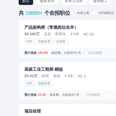
默认
最新发布
发单方活跃
接单数
共
10000+
个在招职位
本周上新
SSS级职位
产品架构师（常规岗位合并）
50-100万
北京
研究生
3-5年
HC 50
SSS
迅致直营
反馈快
预计佣金
保证期：入职后3个月
1天前刷新
100.8K
高级工业工程师-精益
25-43万
杭州
本科
5-8年
HC 1
SSS
迅致直营
预计佣金
保证期：入职后3个月
1天前刷新
43.3K
项目经理