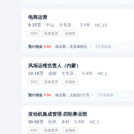
电商运营
9-15万
中山
大专及...
3-5年
HC 10
SSS
迅致直营
反馈快
预计佣金
保证期：见具体档位
4天前刷新
9.5K
风场运维负责人（内蒙）
10-18万
成都
大专及...
5-8年
HC 1
SSS
迅致直营
反馈快
预计佣金
保证期：入职后1个月
7天前刷新
9.5K
发动机集成管理-四轮事业部
30-50万
杭州
本科
5-8年
HC 1
SSS
迅致直营
反馈快