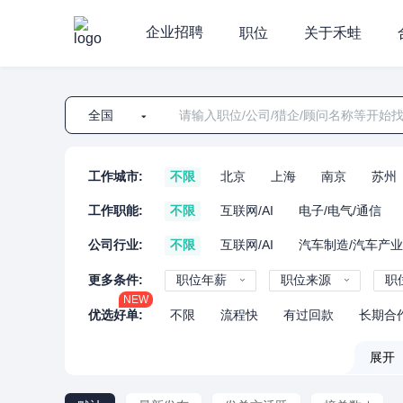
企业招聘
职位
关于禾蛙
全国
工作城市:
不限
北京
上海
南京
苏州
工作职能:
不限
互联网/AI
电子/电气/通信
公司行业:
不限
互联网/AI
汽车制造/汽车产
更多条件:
职位年薪
职位来源
职
NEW
优选好单:
不限
流程快
有过回款
长期合
展开